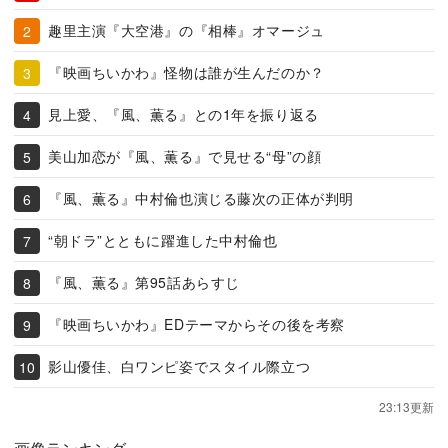
趣里主演『大空港』の『相棒』オマージュ
『映画ちいかわ』怪物は誰が生んだのか？
見上愛、『風、薫る』との1年を振り返る
美山加恋が『風、薫る』で見せる“母”の顔
『風、薫る』中村倫也演じる藤次の正体が判明
“朝ドラ”とともに躍進した中村倫也
『風、薫る』第95話あらすじ
『映画ちいかわ』EDテーマからその後を考察
影山優佳、白ワンピ姿でスタイル際立つ
23:13更新