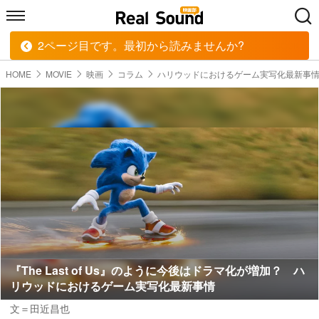
2ページ目です。最初から読みませんか?
HOME
MUSIC
MOVIE
TECH
BOOK
HOME
MOVIE
映画
コラム
ハリウッドにおけるゲーム実写化最新事
『The Last of Us』のように今後はドラマ化が増加？ ハ
リウッドにおけるゲーム実写化最新事情
文＝田近昌也