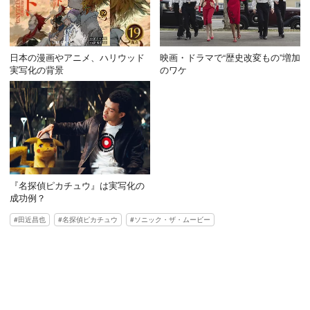
日本の漫画やアニメ、ハリウッド
映画・ドラマで“歴史改変もの”増加
実写化の背景
のワケ
『名探偵ピカチュウ』は実写化の
成功例？
田近昌也
名探偵ピカチュウ
ソニック・ザ・ムービー