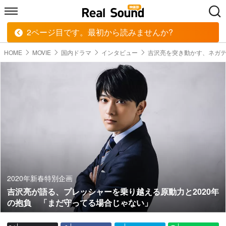
2ページ目です。最初から読みませんか?
HOME
MUSIC
MOVIE
TECH
BOOK
HOME
MOVIE
国内ドラマ
インタビュー
吉沢亮を突き動かす、ネガ
2020年新春特別企画
吉沢亮が語る、プレッシャーを乗り越える原動力と2020年
の抱負 「まだ守ってる場合じゃない」