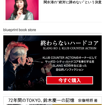
関水渚の“絶対に諦めない”という決意
blueprint book store