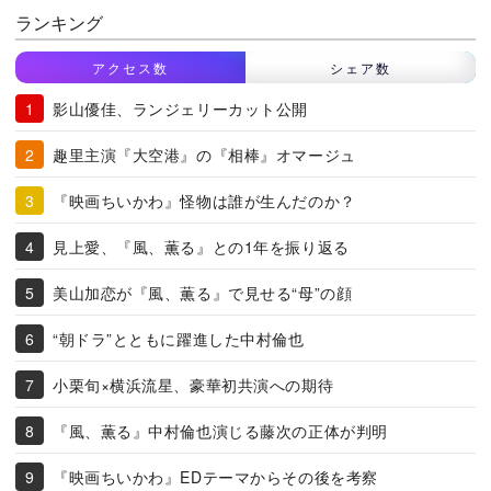
ランキング
アクセス数
シェア数
影山優佳、ランジェリーカット公開
趣里主演『大空港』の『相棒』オマージュ
『映画ちいかわ』怪物は誰が生んだのか？
見上愛、『風、薫る』との1年を振り返る
美山加恋が『風、薫る』で見せる“母”の顔
“朝ドラ”とともに躍進した中村倫也
小栗旬×横浜流星、豪華初共演への期待
『風、薫る』中村倫也演じる藤次の正体が判明
『映画ちいかわ』EDテーマからその後を考察