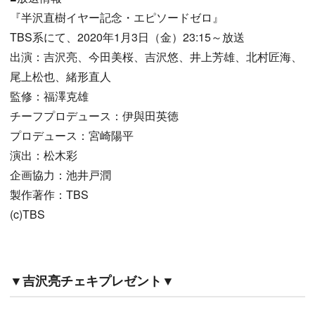
『半沢直樹イヤー記念・エピソードゼロ』
TBS系にて、2020年1月3日（金）23:15～放送
出演：吉沢亮、今田美桜、吉沢悠、井上芳雄、北村匠海、
尾上松也、緒形直人
監修：福澤克雄
チーフプロデュース：伊與田英徳
プロデュース：宮崎陽平
演出：松木彩
企画協力：池井戸潤
製作著作：TBS
(c)TBS
▼吉沢亮チェキプレゼント▼