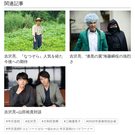
関連記事
吉沢亮、『なつぞら』人気を経た
吉沢亮、“漆黒の翼”海藤瞬役の強烈
今後への期待
さ
吉沢亮×山田裕貴対談
半沢直樹
吉沢亮
大和田茉椰
三橋優美子
2020年新春特別企画
半沢直樹II エピソードゼロ 〜狙われた半沢直樹のパスワード〜