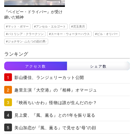
『ベイビー・ドライバー』が受け
継いだ精神
マット・ボマー
アンセル・エルゴート
児玉美月
パトリシア・クラークソン
スーキー・ウォーターハウス
ビル・オリバー
ジョナサン -ふたつの顔の男-
ランキング
アクセス数
シェア数
影山優佳、ランジェリーカット公開
趣里主演『大空港』の『相棒』オマージュ
『映画ちいかわ』怪物は誰が生んだのか？
見上愛、『風、薫る』との1年を振り返る
美山加恋が『風、薫る』で見せる“母”の顔