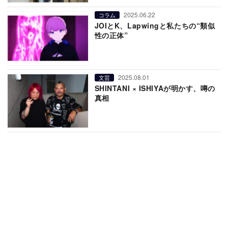
2025.06.22
コラム
JOIとK、Lapwingと私たちの“類似
性の正体”
2025.08.01
文芸
SHINTANI × ISHIYAが明かす、噂の
真相