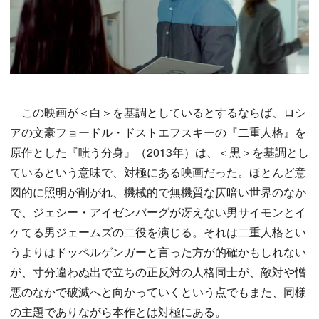
この映画が＜白＞を基調としているとするならば、ロシ
アの文豪フョードル・ドストエフスキーの『二重人格』を
原作とした『嗤う分身』（2013年）は、＜黒＞を基調とし
ているという意味で、対極にある映画だった。ほとんど意
図的に照明が削がれ、機械的で無機質な仄暗い世界のなか
で、ジェシー・アイゼンバーグが冴えない男サイモンとイ
ケてる男ジェームズの二役を演じる。それは二重人格とい
うよりはドッペルゲンガーと言った方が的確かもしれない
が、寸分違わぬ出で立ちの正反対の人格同士が、敵対や憎
悪のなかで破滅へと向かっていくという点でもまた、同様
の主題でありながら本作とは対極にある。