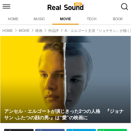
HOME
MUSIC
MOVIE
TECH
BOOK
HOME
MOVIE
映画
作品評
A・エルゴート主演『ジョナサン』が描く
アンセル・エルゴートが演じきった2つの人格 『ジョナ
サン -ふたつの顔の男-』は“愛”の映画に