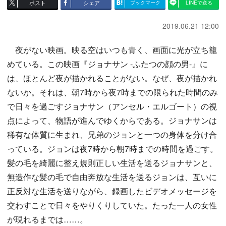
ポスト
シェア
ブックマーク
LINEで送る
2019.06.21 12:00
夜がない映画。映る空はいつも青く、画面に光が立ち籠
めている。この映画『ジョナサン -ふたつの顔の男-』に
は、ほとんど夜が描かれることがない。なぜ、夜が描かれ
ないか。それは、朝7時から夜7時までの限られた時間のみ
で日々を過ごすジョナサン（アンセル・エルゴート）の視
点によって、物語が進んでゆくからである。ジョナサンは
稀有な体質に生まれ、兄弟のジョンと一つの身体を分け合
っている。ジョンは夜7時から朝7時までの時間を過ごす。
髪の毛を綺麗に整え規則正しい生活を送るジョナサンと、
無造作な髪の毛で自由奔放な生活を送るジョンは、互いに
正反対な生活を送りながら、録画したビデオメッセージを
交わすことで日々をやりくりしていた。たった一人の女性
が現れるまでは……。