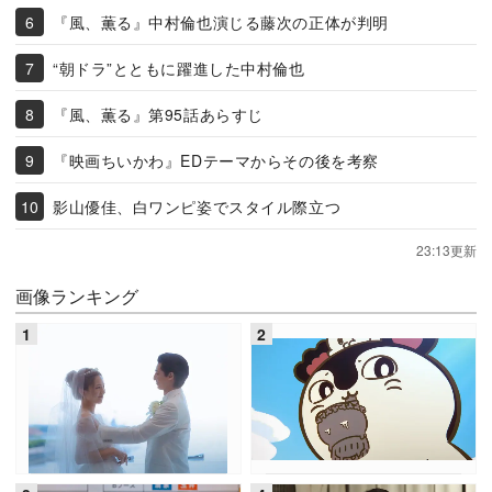
『風、薫る』中村倫也演じる藤次の正体が判明
“朝ドラ”とともに躍進した中村倫也
『風、薫る』第95話あらすじ
『映画ちいかわ』EDテーマからその後を考察
影山優佳、白ワンピ姿でスタイル際立つ
23:13更新
画像ランキング