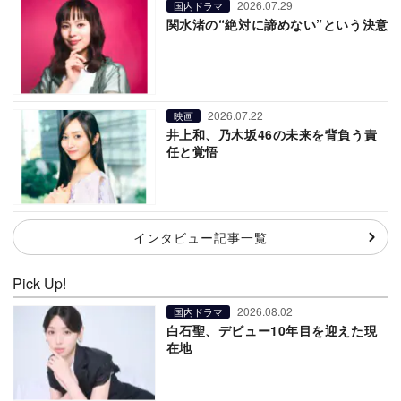
2026.07.29
国内ドラマ
関水渚の“絶対に諦めない”という決意
2026.07.22
映画
井上和、乃木坂46の未来を背負う責
任と覚悟
インタビュー記事一覧
Pick Up!
2026.08.02
国内ドラマ
白石聖、デビュー10年目を迎えた現
在地