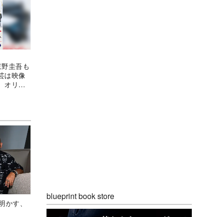
東野圭吾も
芸は映像
 オリコ
年9月第2
blueprint book store
Aが明かす、