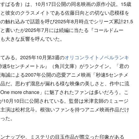
すばる舎）は、10月17日公開の同名映画の原作小説。15歳
萌と彼女のクラスメイトである佐藤日向との切ない恋模様を
触れ込みで話題を呼び2025年8月時点でシリーズ累計21.5
と書いたが2025年7月には続編に当たる『コールドムー
らも大きな反響を呼んでいた。
る。2025年10月第3週の
オリコンライトノベルランキ
 秒速5センチメートル』（角川文庫）がランクイン。「君の
海誠による2007年公開の恋愛アニメ映画「秒速5センチメ
作品だ。思わず溜息が漏れる様な映像の美しさと、作中に流
e, One more chance」に魅了されたファンは多いだろう。こ
が10月10日に公開されている。監督は米津玄師のミュージ
。主演は松村北斗。根強いファンを持つアニメ映画作品だけ
かった。
ンナップや、ミステリの目玉作品が際立った印象がある