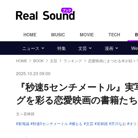
HOME
MUSIC
MOVIE
TECH
ニュース
特集
文芸
漫画
W
HOME
BOOK
文芸
ランキング
恋愛映画にまつわる本が続々
2025.10.23 09:00
『秒速5センチメートル』実
グを彩る恋愛映画の書籍たち
文＝若林踏
新海誠
秒速5センチメートル
橘もも
文芸
若林踏
芥川なお
オリ