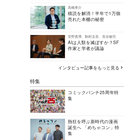
高橋孝介
積読を解消！半年で1万個
売れた本棚の秘密
安野貴博、駒村圭吾、長谷敏司
AIは人類を滅ぼすか？SF
作家と学者が議論
インタビュー記事をもっと見る
特集
コミックバンチ25周年特
集
熱狂を呼ぶ新時代の漫画
誕生へ 「めちゃコン」特
集