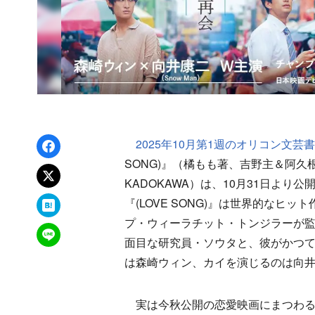
Facebookでシェア
2025年10月第1週のオリコン文芸
SONG)』（橘もも著、吉野主＆阿
xでポスト
KADOKAWA）は、10月31日より公
はてなブックマーク
『(LOVE SONG)』は世界的なヒッ
プ・ウィーラチット・トンジラーが
LINEで送る
面目な研究員・ソウタと、彼がかつ
は森崎ウィン、カイを演じるのは向井康
実は今秋公開の恋愛映画にまつわる