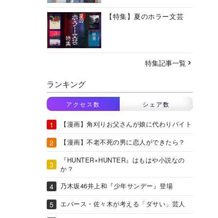
【特集】夏のホラー文芸
特集記事一覧
ランキング
アクセス数
シェア数
【漫画】角刈りお父さんが娘に代わりバイト
【漫画】不老不死の男に恋人ができたら？
『HUNTER×HUNTER』はもはや小説なの
か？
乃木坂46井上和『少年サンデー』登場
エバース・佐々木が考える「ダサい」芸人