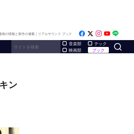
Like on Facebook
Follow on x
Follow on I
Follow o
Follo
漫画の情報と新作の連載｜リアルサウンド ブック
サ
音楽部
テック
映画部
ブック
キン