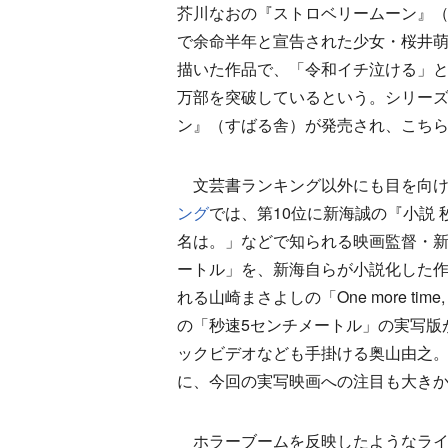
芥川なおの『ストロベリームーン』（
で余命半年と宣告された少女・桜井
描いた作品で、「令和イチ泣ける」との
万部を突破しているという。シリーズ
ン』（すばる舎）が発売され、こち
文芸書ランキング以外にも目を向けてみ
ング
では、第10位に新海誠の『小説
名は。」などで知られる映画監督・新
ートル」を、新海自らが小説化した
れる山崎まさよしの「One more tim
の「秒速5センチメートル」の実写版
ックビデオなども手掛ける奥山由之
に、今回の実写映画への注目も大き
ホラーブームを反映したようなライ