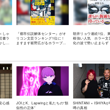
＜しゃ
『都市伝説解体センター』がオ
朝井リョウ連続1位、
芸書ラ
リコン文芸ランキング1位に！
根強い人気 ホラー文
かした
ますます裾野広がるホラーブー
化の波で勢い止まらず
ム
ン文芸ランキング2025
週
安心感
JOIとK、Lapwingと私たちの“類
SHINTANI × ISHIY
似性の正体”
噂の真相