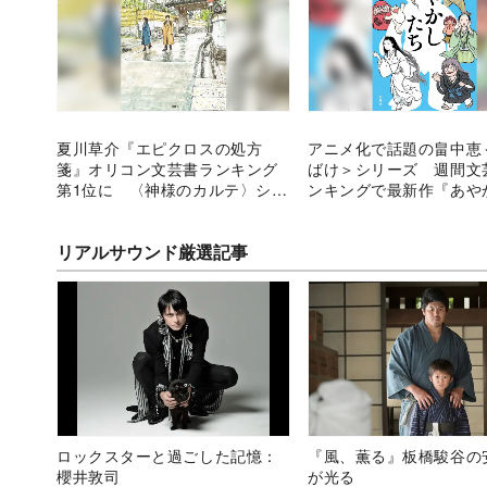
夏川草介『エピクロスの処方
アニメ化で話題の畠中恵
箋』オリコン文芸書ランキング
ばけ＞シリーズ 週間文
第1位に 〈神様のカルテ〉シリ
ンキングで最新作『あや
ーズに続く代表作となるか？
ち』が好調
リアルサウンド厳選記事
ロックスターと過ごした記憶：
『風、薫る』板橋駿谷の
櫻井敦司
が光る