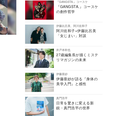
『GANGSTA.』コースケ
『GANGSTA.』コースケ
の創作哲学
伊藤比呂美、阿川佐和子
阿川佐和子×伊藤比呂美
「女じまい」対談
井戸本幹也
27歳編集長が描くミステ
リマガジンの未来
伊藤亜紗
伊藤亜紗が語る『身体の
美学入門』と感性
真門浩平
日常を驚きに変える新
鋭・真門浩平の世界