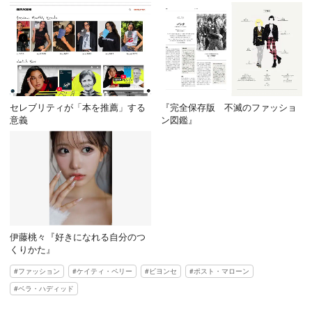
セレブリティが「本を推薦」する
『完全保存版 不滅のファッショ
意義
ン図鑑』
伊藤桃々『好きになれる自分のつ
くりかた』
ファッション
ケイティ・ペリー
ビヨンセ
ポスト・マローン
ベラ・ハディッド