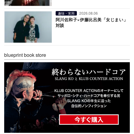
2026.08.06
趣味・実用
阿川佐和子×伊藤比呂美「女じまい」
対談
blueprint book store