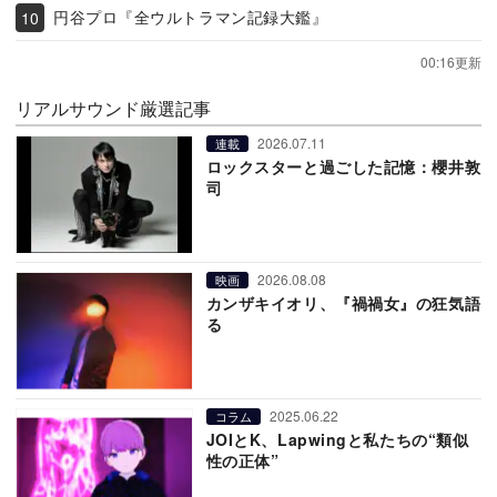
円谷プロ『全ウルトラマン記録大鑑』
00:16更新
リアルサウンド厳選記事
2026.07.11
連載
ロックスターと過ごした記憶：櫻井敦
司
2026.08.08
映画
カンザキイオリ、『禍禍女』の狂気語
る
2025.06.22
コラム
JOIとK、Lapwingと私たちの“類似
性の正体”