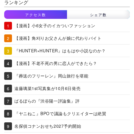
ランキング
アクセス数
シェア数
【漫画】小6女子のイカついファッション
【漫画】角刈りお父さんが娘に代わりバイト
『HUNTER×HUNTER』はもはや小説なのか？
【漫画】不老不死の男に恋人ができたら？
『葬送のフリーレン』岡山旅行を堪能
遠藤璃菜1st写真集が10月6日発売
ばるぼらの『渋谷陽一評論集』評
『ヤニねこ』BPOで議論もクリエイターは絶賛
名探偵コナンおせち2027予約開始