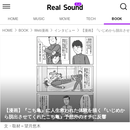
HOME
MUSIC
MOVIE
TECH
BOOK
HOME
BOOK
Web漫画
インタビュー
【漫画】『いじめから脱出させ
【漫画】『こち亀』に人生救われた体験を描く『いじめか
ら脱出させてくれたこち亀』予想外のオチに反響
文・取材＝望月悠木