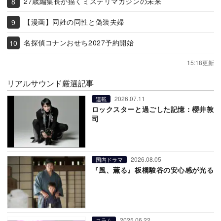
27歳編集長が描くミステリマガジンの未来
【漫画】同姓の同性と偽装夫婦
名探偵コナンおせち2027予約開始
15:18更新
リアルサウンド厳選記事
2026.07.11
連載
ロックスターと過ごした記憶：櫻井敦
司
2026.08.05
国内ドラマ
『風、薫る』板橋駿谷の安心感が光る
2025.06.22
コラム