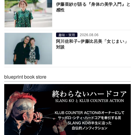
伊藤亜紗が語る『身体の美学入門』と
感性
2026.08.06
趣味・実用
阿川佐和子×伊藤比呂美「女じまい」
対談
blueprint book store