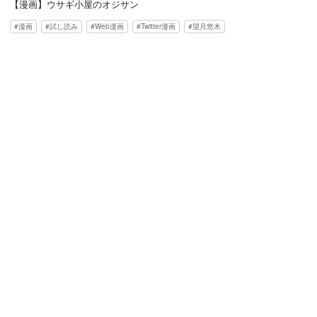
【漫画】ウサギ小屋のオジサン
漫画
試し読み
Web漫画
Twitter漫画
望月悠木