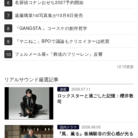
名探偵コナンおせち2027予約開始
遠藤璃菜1st写真集が10月6日発売
『GANGSTA.』コースケの創作哲学
『ヤニねこ』BPOで議論もクリエイターは絶賛
フェルメール展×『葬送のフリーレン』反響
12:15更新
リアルサウンド厳選記事
2026.07.11
連載
ロックスターと過ごした記憶：櫻井敦
司
2026.08.05
国内ドラマ
『風、薫る』板橋駿谷の安心感が光る