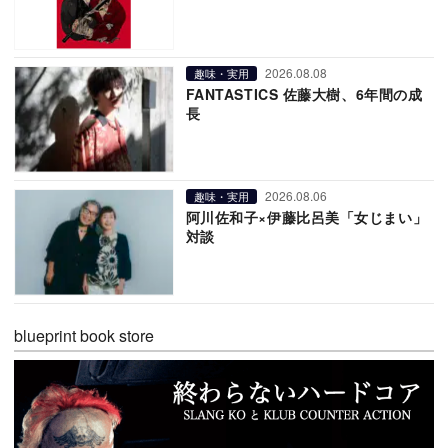
2026.08.08
趣味・実用
FANTASTICS 佐藤大樹、6年間の成
長
2026.08.06
趣味・実用
阿川佐和子×伊藤比呂美「女じまい」
対談
blueprint book store