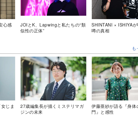
安心感
JOIとK、Lapwingと私たちの“類
SHINTANI × ISHIY
似性の正体”
噂の真相
も
「女じま
27歳編集長が描くミステリマガ
伊藤亜紗が語る『身体
ジンの未来
門』と感性