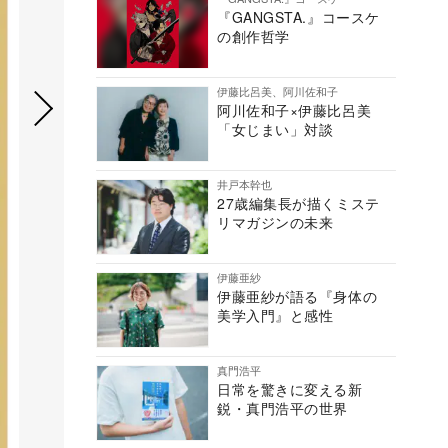
『GANGSTA.』コースケ
の創作哲学
伊藤比呂美、阿川佐和子
阿川佐和子×伊藤比呂美
「女じまい」対談
井戸本幹也
27歳編集長が描くミステ
リマガジンの未来
伊藤亜紗
伊藤亜紗が語る『身体の
美学入門』と感性
真門浩平
日常を驚きに変える新
鋭・真門浩平の世界