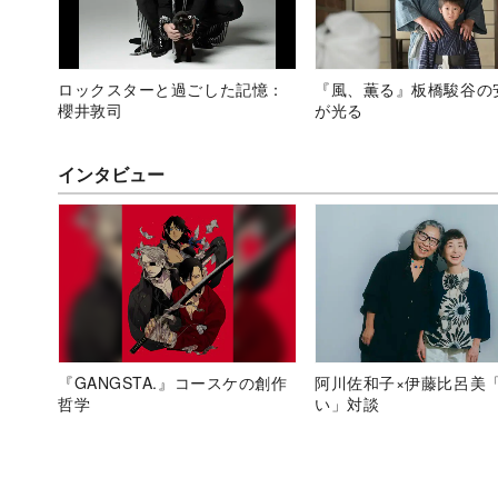
ロックスターと過ごした記憶：
『風、薫る』板橋駿谷の
櫻井敦司
が光る
インタビュー
『GANGSTA.』コースケの創作
阿川佐和子×伊藤比呂美
哲学
い」対談