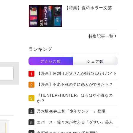
【特集】夏のホラー文芸
特集記事一覧
ランキング
アクセス数
シェア数
【漫画】角刈りお父さんが娘に代わりバイト
【漫画】不老不死の男に恋人ができたら？
『HUNTER×HUNTER』はもはや小説なの
か？
乃木坂46井上和『少年サンデー』登場
エバース・佐々木が考える「ダサい」芸人
名探偵コナンおせち2027予約開始