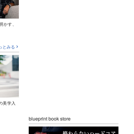
Aが明かす、
っとみる
の美学入
blueprint book store