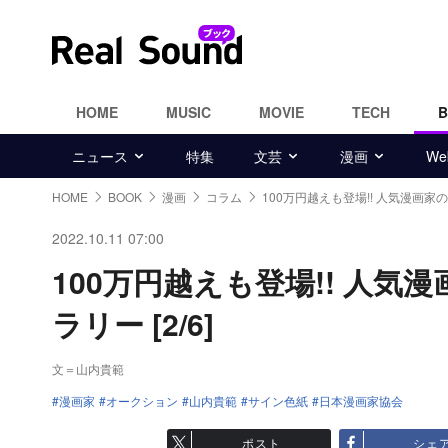
HOME
MUSIC
MOVIE
TECH
ニュース
特集
文芸
漫画
W
HOME
BOOK
漫画
コラム
100万円越えも登場!! 人気漫画
2022.10.11 07:00
100万円越えも登場!! 人
ラリー [2/6]
文＝山内貴範
漫画家
オークション
山内貴範
サイン色紙
日本漫画家協会
ポスト
シェ