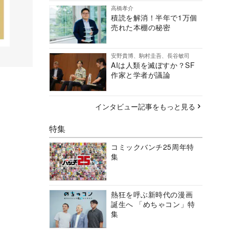
高橋孝介
積読を解消！半年で1万個
売れた本棚の秘密
安野貴博、駒村圭吾、長谷敏司
AIは人類を滅ぼすか？SF
作家と学者が議論
インタビュー記事をもっと見る
特集
コミックバンチ25周年特
集
熱狂を呼ぶ新時代の漫画
誕生へ 「めちゃコン」特
集