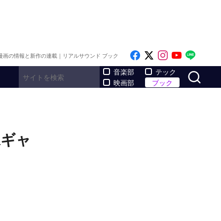
Like on Facebook
Follow on x
Follow on I
Follow o
Follo
漫画の情報と新作の連載｜リアルサウンド ブック
サ
音楽部
テック
映画部
ブック
像ギャ