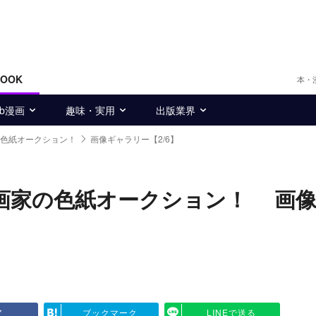
BOOK
本・
eb漫画
趣味・実用
出版業界
家の色紙オークション！
画像ギャラリー【2/6】
気漫画家の色紙オークション！ 画
ア
ブックマーク
LINEで送る