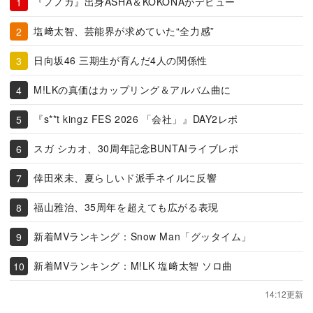
『ノノガ』出身ASHA＆KOKONAがデビュー
塩﨑太智、芸能界が求めていた“全力感”
日向坂46 三期生が育んだ4人の関係性
M!LKの真価はカップリング＆アルバム曲に
『s**t kingz FES 2026 「会社」』DAY2レポ
スガ シカオ、30周年記念BUNTAIライブレポ
倖田來未、夏らしいド派手ネイルに反響
福山雅治、35周年を超えても広がる表現
新着MVランキング：Snow Man「グッタイム」
新着MVランキング：M!LK 塩﨑太智 ソロ曲
14:12更新