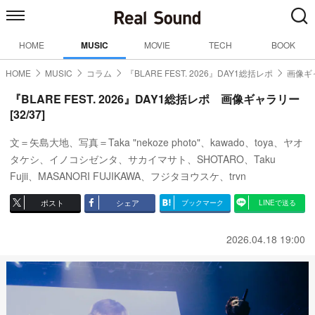
HOME
MUSIC
MOVIE
TECH
BOOK
HOME
MUSIC
コラム
『BLARE FEST. 2026』DAY1総括レポ
画像ギャ
『BLARE FEST. 2026』DAY1総括レポ 画像ギャラリー
[32/37]
文＝矢島大地、写真＝Taka "nekoze photo"、kawado、toya、ヤオ
タケシ、イノコシゼンタ、サカイマサト、SHOTARO、Taku
Fujii、MASANORI FUJIKAWA、フジタヨウスケ、trvn
ポスト
シェア
ブックマーク
LINEで送る
2026.04.18 19:00