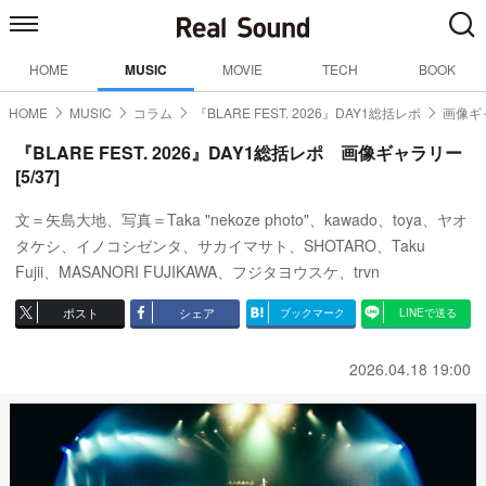
HOME
MUSIC
MOVIE
TECH
BOOK
HOME
MUSIC
コラム
『BLARE FEST. 2026』DAY1総括レポ
画像ギ
『BLARE FEST. 2026』DAY1総括レポ 画像ギャラリー
[5/37]
文＝矢島大地、写真＝Taka "nekoze photo"、kawado、toya、ヤオ
タケシ、イノコシゼンタ、サカイマサト、SHOTARO、Taku
Fujii、MASANORI FUJIKAWA、フジタヨウスケ、trvn
ポスト
シェア
ブックマーク
LINEで送る
2026.04.18 19:00