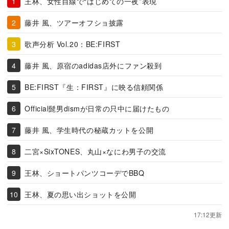
王林、女性目線で“はじめての一夜”表現
藤井 風、ツアーオフショ披露
歌声分析 Vol.20：BE:FIRST
藤井 風、原宿のadidas店外にファン殺到
BE:FIRST『生：FIRST』に映る信頼関係
Official髭男dismが日常の只中に届けたもの
藤井 風、学生時代の秘蔵カットを公開
二宮×SixTONES、丸山×なにわ男子の交流
王林、ショートパンツコーデでBBQ
王林、夏の思い出ショットを公開
17:12更新