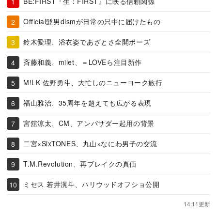
BE:FIRST『生：FIRST』に映る信頼関係
Official髭男dismが日常の只中に届けたもの
鈴木愛理、浴衣姿であざとさ全開ポーズ
斉藤和義、milet、＝LOVEら注目新作
M!LK 佐野勇斗、大忙しのニューヨーク旅行
福山雅治、35周年を超えても広がる表現
宮舘涼太、CM、アンバサダー起用の背景
二宮×SixTONES、丸山×なにわ男子の交流
T.M.Revolution、再ブレイクの真価
ミセス 若井滉斗、ハリウッドオフショ公開
14:11更新