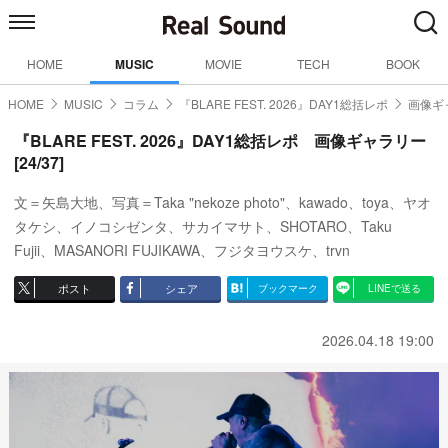
HOME
MUSIC
MOVIE
TECH
BOOK
HOME
MUSIC
コラム
『BLARE FEST. 2026』DAY1総括レポ
画像ギャ
『BLARE FEST. 2026』DAY1総括レポ 画像ギャラリー
[24/37]
文＝矢島大地、写真＝Taka "nekoze photo"、kawado、toya、ヤオ
タケシ、イノコシゼンタ、サカイマサト、SHOTARO、Taku
Fujii、MASANORI FUJIKAWA、フジタヨウスケ、trvn
ポスト
シェア
ブックマーク
LINEで送る
2026.04.18 19:00