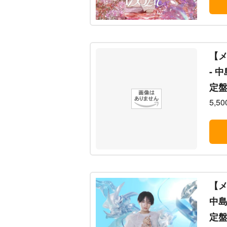
【メ
- 
定盤
5,5
【メ
中島
定盤