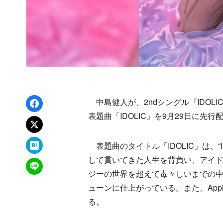
Facebookでシェア
中島健人が、2ndシングル『IDOL
表題曲「IDOLIC」を9月29日に先行
xでポスト
はてなブックマーク
表題曲のタイトル「IDOLIC」は、“I
して貫いてきた人生を背負い、アイ
LINEで送る
ジーの世界を超えて毒々しいまでの
ューンに仕上がっている。また、Apple
る。