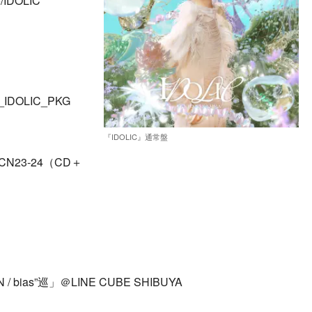
o/IDOLIC
029_IDOLIC_PKG
『IDOLIC』通常盤
CN23-24（CD＋
“N / bias”巡」＠LINE CUBE SHIBUYA