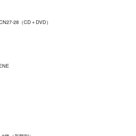
CN27-28（CD＋DVD）
CENE