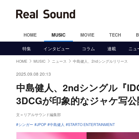
HOME
MUSIC
MOVIE
TECH
特集
インタビュー
コラム
連載
ニュ
HOME
MUSIC
ニュース
中島健人、2ndシングルリリース
2025.09.08 20:13
中島健人、2ndシングル『I
3DCGが印象的なジャケ写公
文＝リアルサウンド編集部
シンガー
JPOP
中島健人
STARTO ENTERTAINMENT