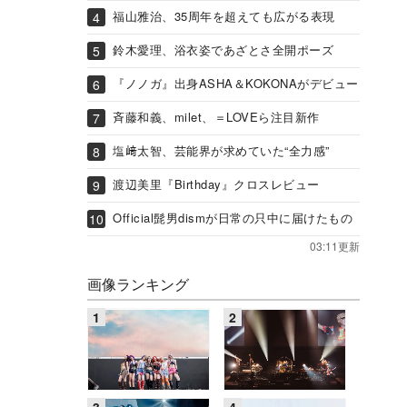
福山雅治、35周年を超えても広がる表現
鈴木愛理、浴衣姿であざとさ全開ポーズ
『ノノガ』出身ASHA＆KOKONAがデビュー
斉藤和義、milet、＝LOVEら注目新作
塩﨑太智、芸能界が求めていた“全力感”
渡辺美里『Birthday』クロスレビュー
Official髭男dismが日常の只中に届けたもの
03:11更新
画像ランキング