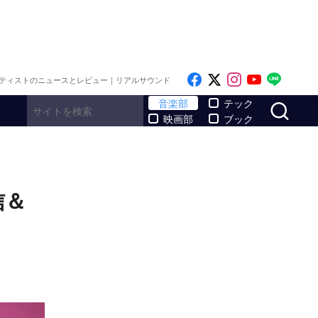
Like on Facebook
Follow on x
Follow on I
Follow o
Follo
ティストのニュースとレビュー｜リアルサウンド
サ
音楽部
テック
映画部
ブック
信＆