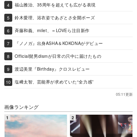
福山雅治、35周年を超えても広がる表現
鈴木愛理、浴衣姿であざとさ全開ポーズ
斉藤和義、milet、＝LOVEら注目新作
『ノノガ』出身ASHA＆KOKONAがデビュー
Official髭男dismが日常の只中に届けたもの
渡辺美里『Birthday』クロスレビュー
塩﨑太智、芸能界が求めていた“全力感”
05:11更新
画像ランキング