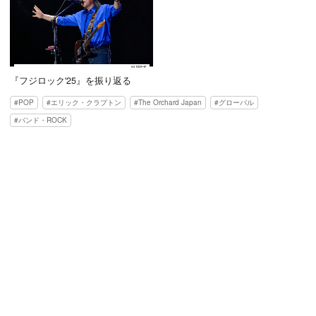
『フジロック'25』を振り返る
POP
エリック・クラプトン
The Orchard Japan
グローバル
バンド・ROCK