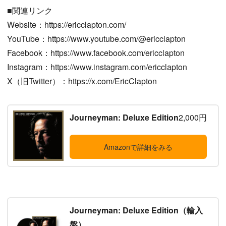
■関連リンク
Website：https://ericclapton.com/
YouTube：https://www.youtube.com/@ericclapton
Facebook：https://www.facebook.com/ericclapton
Instagram：https://www.instagram.com/ericclapton
X（旧Twitter）：https://x.com/EricClapton
Journeyman: Deluxe Edition
2,000円
Amazonで詳細をみる
Journeyman: Deluxe Edition（輸入
盤）