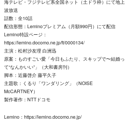
海テレビ・フジテレビ系全国ネット（土ドラ枠）にて地上
波放送
話数：全10話
配信形態：Leminoプレミアム（月額990円）にて配信
Lemino特設ページ：
https://lemino.docomo.ne.jp/ft/0000134/
主演：松村沙友理 白洲迅
原案：ものすごい愛「今日もふたり、スキップで〜結婚っ
て“なんかいい”」（大和書房刊）
脚本：近藤啓介 藤平久子
主題歌：くるり「ワンダリング」（NOISE
McCARTNEY）
製作著作：NTTドコモ
Lemino：https://lemino.docomo.ne.jp/