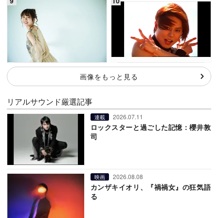
画像をもっと見る
リアルサウンド厳選記事
2026.07.11
連載
ロックスターと過ごした記憶：櫻井敦
司
2026.08.08
映画
カンザキイオリ、『禍禍女』の狂気語
る