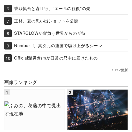
香取慎吾と森且行、“エールの往復”の先
王林、夏の思い出ショットを公開
STARGLOWが背負う世界からの期待
Number_i、異次元の速度で駆け上がるシーン
Official髭男dismが日常の只中に届けたもの
10:12更新
画像ランキング