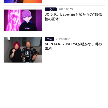
2025.06.22
コラム
JOIとK、Lapwingと私たちの“類似
性の正体”
2025.08.01
文芸
SHINTANI × ISHIYAが明かす、噂の
真相