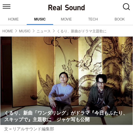
HOME
MUSIC
MOVIE
TECH
BOOK
HOME
MUSIC
ニュース
くるり、新曲がドラマ主題歌に
くるり、新曲「ワンダリング」がドラマ『今日もふたり、
スキップで』主題歌に ジャケ写も公開
文＝リアルサウンド編集部