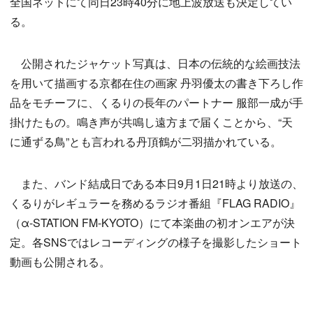
全国ネットにて同日23時40分に地上波放送も決定してい
る。
公開されたジャケット写真は、日本の伝統的な絵画技法
を用いて描画する京都在住の画家 丹羽優太の書き下ろし作
品をモチーフに、くるりの長年のパートナー 服部一成が手
掛けたもの。鳴き声が共鳴し遠方まで届くことから、“天
に通ずる鳥”とも言われる丹頂鶴が二羽描かれている。
また、バンド結成日である本日9月1日21時より放送の、
くるりがレギュラーを務めるラジオ番組『FLAG RADIO』
（α-STATION FM-KYOTO）にて本楽曲の初オンエアが決
定。各SNSではレコーディングの様子を撮影したショート
動画も公開される。