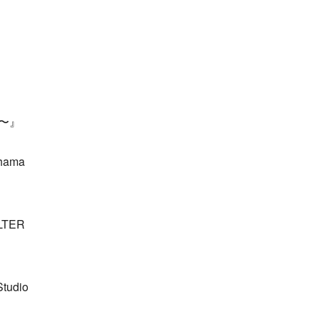
て〜』
hama
TER
udio