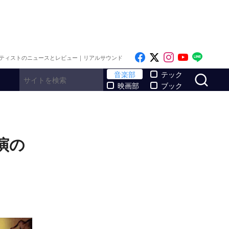
Like on Facebook
Follow on x
Follow on I
Follow o
Follo
ティストのニュースとレビュー｜リアルサウンド
サ
音楽部
テック
映画部
ブック
演の