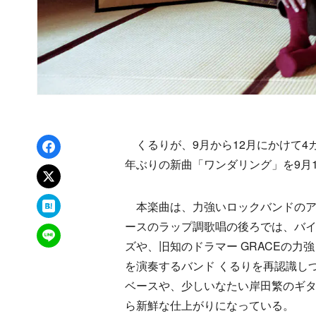
Facebookでシェア
くるりが、9月から12月にかけて4
年ぶりの新曲「ワンダリング」を9月12
xでポスト
はてなブックマーク
本楽曲は、力強いロックバンドのア
ースのラップ調歌唱の後ろでは、バイ
LINEで送る
ズや、旧知のドラマー GRACEの
を演奏するバンド くるりを再認識し
ベースや、少しいなたい岸田繁のギ
ら新鮮な仕上がりになっている。