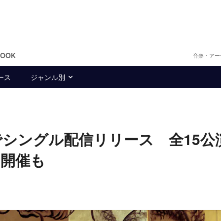
BOOK
音楽・アー
ース
ジャンル別
でシングル配信リリース 全15公
』開催も