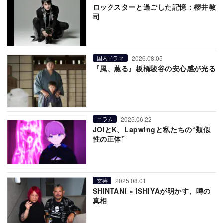
ロックスターと過ごした記憶：櫻井敦
司
2026.08.05
国内ドラマ
『風、薫る』板橋駿谷の安心感が光る
2025.06.22
コラム
JOIとK、Lapwingと私たちの“類似
性の正体”
2025.08.01
文芸
SHINTANI × ISHIYAが明かす、噂の
真相