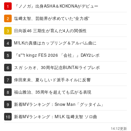
『ノノガ』出身ASHA＆KOKONAがデビュー
塩﨑太智、芸能界が求めていた“全力感”
日向坂46 三期生が育んだ4人の関係性
M!LKの真価はカップリング＆アルバム曲に
『s**t kingz FES 2026 「会社」』DAY2レポ
スガ シカオ、30周年記念BUNTAIライブレポ
倖田來未、夏らしいド派手ネイルに反響
福山雅治、35周年を超えても広がる表現
新着MVランキング：Snow Man「グッタイム」
新着MVランキング：M!LK 塩﨑太智 ソロ曲
14:12更新