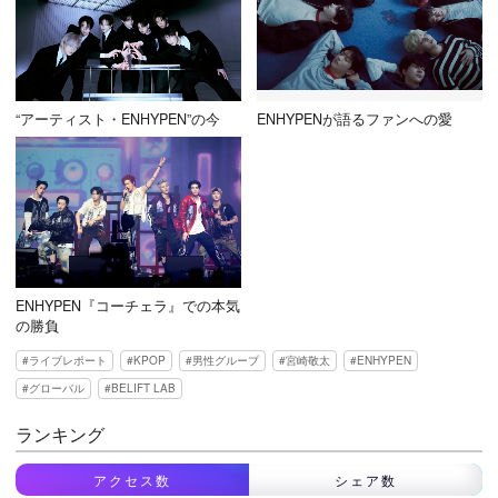
“アーティスト・ENHYPEN”の今
ENHYPENが語るファンへの愛
ENHYPEN『コーチェラ』での本気
の勝負
ライブレポート
KPOP
男性グループ
宮崎敬太
ENHYPEN
グローバル
BELIFT LAB
ランキング
アクセス数
シェア数