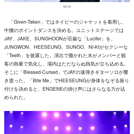
NI-KI
「Given-Taken」ではネイビーのジャケットを着用し、
中腰のポイントダンスを決める。ユニットステージでは
JAY、JAKE、SUNGHOONが荘厳な「Lucifer」を、
JUNGWON、HEESEUNG、SUNOO、NI-KIがセクシーな
「Teeth」を披露した。演出で撒かれた水がメンバーと観
客の熱量で気化し、場内はただならぬ熱気が立ち込める。
そこに「Blessed-Cursed」でJAYの速弾きギターソロが響
き渡った。「Bite Me」でHEESEUNGが身体をなぞる振り
付けを決めると、ENGENEの掛け声にはさらなる力が込
められた。