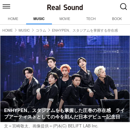
HOME
MUSIC
MOVIE
TECH
BOOK
HOME
MUSIC
コラム
ENHYPEN、スタジアムを掌握する存在感
ENHYPEN、スタジアムをも掌握した圧巻の存在感 ライ
ブアーティストとしての今を刻んだ日本デビュー記念日
文＝宮崎敬太
、画像提供＝(P)&(C) BELIFT LAB Inc.