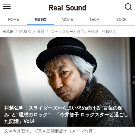
HOME
MUSIC
MOVIE
TECH
BOOK
HOME
MUSIC
連載
ロックスターと過ごした記憶：村越弘明
村越弘明：スライダーズから追い求め続ける“言葉の深
み”と“理想のロック” 「今井智子 ロックスターと過ごし
た記憶」Vol.4
文＝今井智子
、写真＝三浦麻旅子（メイン写真）