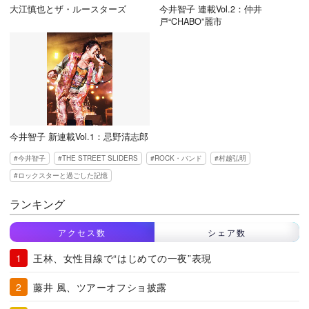
大江慎也とザ・ルースターズ
今井智子 連載Vol.2：仲井
戸“CHABO”麗市
今井智子 新連載Vol.1：忌野清志郎
今井智子
THE STREET SLIDERS
ROCK・バンド
村越弘明
ロックスターと過ごした記憶
ランキング
アクセス数
シェア数
王林、女性目線で“はじめての一夜”表現
藤井 風、ツアーオフショ披露