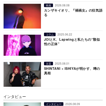
2026.08.08
映画
カンザキイオリ、『禍禍女』の狂気語
る
2025.06.22
コラム
JOIとK、Lapwingと私たちの“類似
性の正体”
2025.08.01
文芸
SHINTANI × ISHIYAが明かす、噂の
真相
インタビュー
2026.08.09
インタビュー