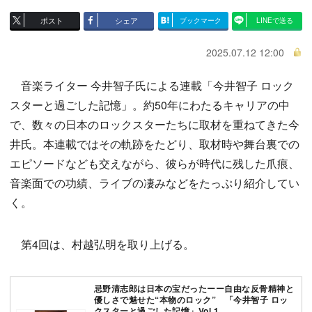
ポスト
シェア
ブックマーク
LINEで送る
2025.07.12 12:00
音楽ライター 今井智子氏による連載「今井智子 ロック
スターと過ごした記憶」。約50年にわたるキャリアの中
で、数々の日本のロックスターたちに取材を重ねてきた今
井氏。本連載ではその軌跡をたどり、取材時や舞台裏での
エピソードなども交えながら、彼らが時代に残した爪痕、
音楽面での功績、ライブの凄みなどをたっぷり紹介してい
く。
第4回は、村越弘明を取り上げる。
忌野清志郎は日本の宝だったーー自由な反骨精神と
優しさで魅せた“本物のロック” 「今井智子 ロッ
クスターと過ごした記憶」Vol.1