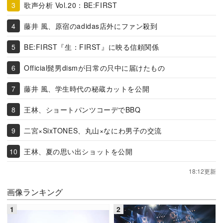
歌声分析 Vol.20：BE:FIRST
藤井 風、原宿のadidas店外にファン殺到
BE:FIRST『生：FIRST』に映る信頼関係
Official髭男dismが日常の只中に届けたもの
藤井 風、学生時代の秘蔵カットを公開
王林、ショートパンツコーデでBBQ
二宮×SixTONES、丸山×なにわ男子の交流
王林、夏の思い出ショットを公開
18:12更新
画像ランキング