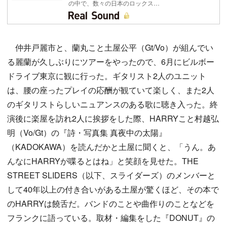
の中で、数々の日本のロックス…
仲井戸麗市と、蘭丸こと土屋公平（Gt/Vo）が組んでい
る麗蘭が久しぶりにツアーをやったので、6月にビルボー
ドライブ東京に観に行った。ギタリスト2人のユニット
は、腰の座ったプレイの応酬が観ていて楽しく、また2人
のギタリストらしいニュアンスのある歌に聴き入った。終
演後に楽屋を訪れ2人に挨拶をした際、HARRYこと村越弘
明（Vo/Gt）の『詩・写真集 真夜中の太陽』
（KADOKAWA）を読んだかと土屋に聞くと、「うん。あ
んなにHARRYが喋るとはね」と笑顔を見せた。THE
STREET SLIDERS（以下、スライダーズ）のメンバーと
して40年以上の付き合いがある土屋が驚くほど、その本で
のHARRYは饒舌だ。バンドのことや曲作りのことなどを
フランクに語っている。取材・編集をした『DONUT』の