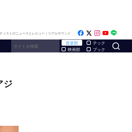
Like on Facebook
Follow on x
Follow on I
Follow o
Follo
ティストのニュースとレビュー｜リアルサウンド
サ
音楽部
テック
映画部
ブック
アジ