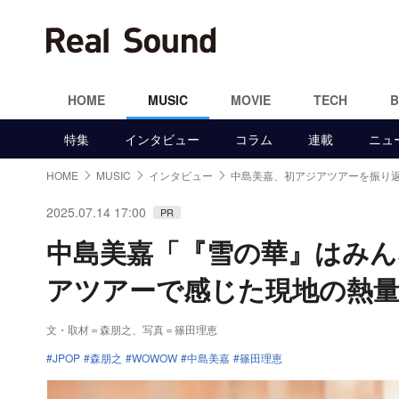
HOME
MUSIC
MOVIE
TECH
特集
インタビュー
コラム
連載
ニュ
HOME
MUSIC
インタビュー
中島美嘉、初アジアツアーを振り
2025.07.14 17:00
PR
中島美嘉「『雪の華』はみ
アツアーで感じた現地の熱
文・取材＝森朋之
、
写真＝篠田理恵
JPOP
森朋之
WOWOW
中島美嘉
篠田理恵