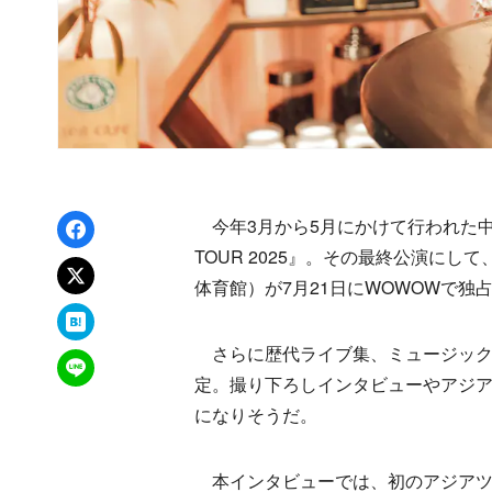
Facebookでシェア
今年3月から5月にかけて行われた中島美嘉
TOUR 2025』。その最終公演に
xでポスト
体育館）が7月21日にWOWOWで独
はてなブックマーク
さらに歴代ライブ集、ミュージック
LINEで送る
定。撮り下ろしインタビューやアジ
になりそうだ。
本インタビューでは、初のアジアツ