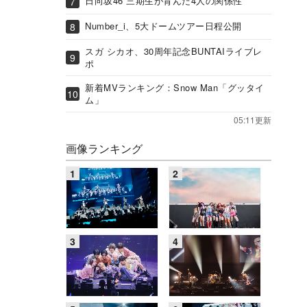
日向坂46 三期生が育んだ4人の関係性
Number_i、5大ドームツアー日程公開
スガ シカオ、30周年記念BUNTAIライブレ
ポ
新着MVランキング：Snow Man「グッタイ
ム」
05:11更新
画像ランキング