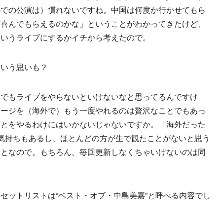
外での公演は）慣れないですね。中国は何度か行かせてもら
ば喜んでもらえるのかな」ということがわかってきたけど、
ういうライブにするかイチから考えたので。
という思いも？
本でもライブをやらないといけないなと思ってるんですけ
テージを（海外で）もう一度やれるのは贅沢なことでもあっ
ことをやるわけにはいかないじゃないですか。「海外だった
気持ちもあるし、ほとんどの方が生で観たことがないと思う
ことなので。もちろん、毎回更新しなくちゃいけないのは同
セットリストは“ベスト・オブ・中島美嘉”と呼べる内容でし