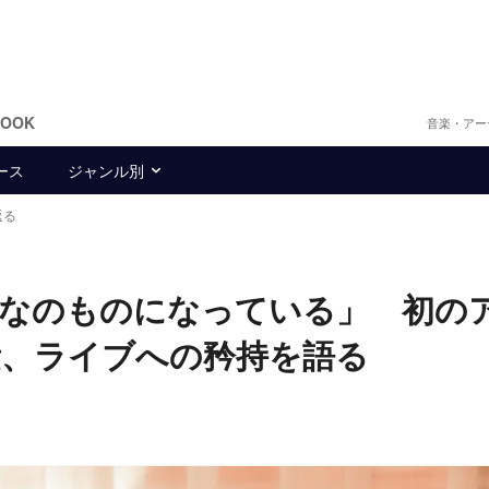
BOOK
音楽・アー
ース
ジャンル別
返る
んなのものになっている」 初の
量、ライブへの矜持を語る