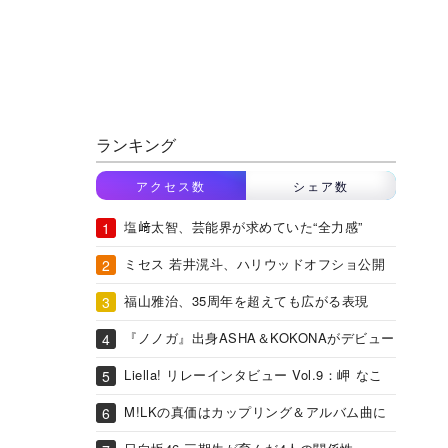
ランキング
アクセス数
シェア数
塩﨑太智、芸能界が求めていた“全力感”
ミセス 若井滉斗、ハリウッドオフショ公開
福山雅治、35周年を超えても広がる表現
『ノノガ』出身ASHA＆KOKONAがデビュー
Liella! リレーインタビュー Vol.9：岬 なこ
M!LKの真価はカップリング＆アルバム曲に