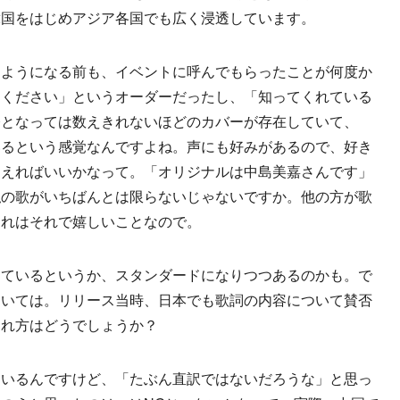
韓国をはじめアジア各国でも広く浸透しています。
るようになる前も、イベントに呼んでもらったことが何度か
てください」というオーダーだったし、「知ってくれている
今となっては数えきれないほどのカバーが存在していて、
いるという感覚なんですよね。声にも好みがあるので、好き
らえればいいかなって。「オリジナルは中島美嘉さんです」
私の歌がいちばんとは限らないじゃないですか。他の方が歌
それはそれで嬉しいことなので。
しているというか、スタンダードになりつつあるのかも。で
ついては。リリース当時、日本でも歌詞の内容について賛否
られ方はどうでしょうか？
ているんですけど、「たぶん直訳ではないだろうな」と思っ