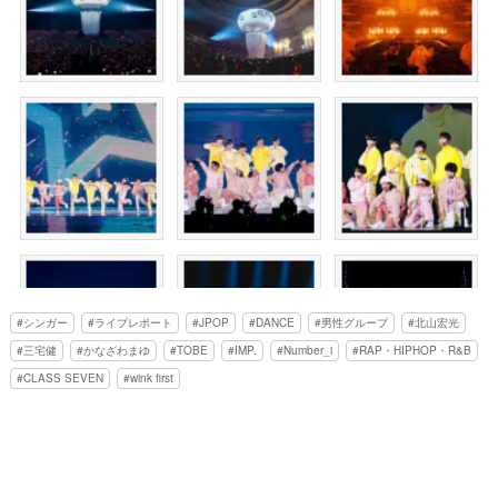
シンガー
ライブレポート
JPOP
DANCE
男性グループ
北山宏光
三宅健
かなざわまゆ
TOBE
IMP.
Number_i
RAP・HIPHOP・R&B
CLASS SEVEN
wink first