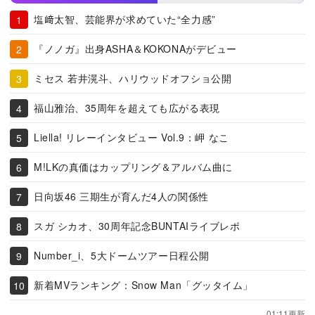
塩﨑太智、芸能界が求めていた“全力感”
『ノノガ』出身ASHA＆KOKONAがデビュー
ミセス 若井滉斗、ハリウッドオフショ公開
福山雅治、35周年を超えても広がる表現
Liella! リレーインタビュー Vol.9：岬 なこ
M!LKの真価はカップリング＆アルバム曲に
日向坂46 三期生が育んだ4人の関係性
スガ シカオ、30周年記念BUNTAIライブレポ
Number_i、5大ドームツアー日程公開
新着MVランキング：Snow Man「グッタイム」
01:11更新