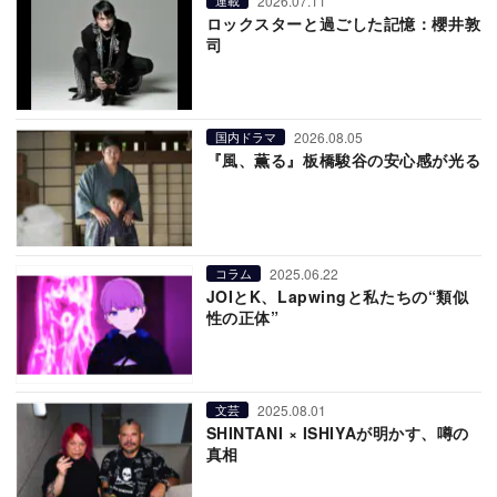
2026.07.11
連載
ロックスターと過ごした記憶：櫻井敦
司
2026.08.05
国内ドラマ
『風、薫る』板橋駿谷の安心感が光る
2025.06.22
コラム
JOIとK、Lapwingと私たちの“類似
性の正体”
2025.08.01
文芸
SHINTANI × ISHIYAが明かす、噂の
真相