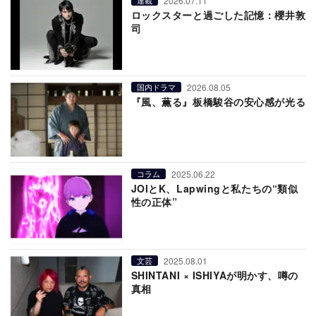
2026.07.11
連載
ロックスターと過ごした記憶：櫻井敦
司
2026.08.05
国内ドラマ
『風、薫る』板橋駿谷の安心感が光る
2025.06.22
コラム
JOIとK、Lapwingと私たちの“類似
性の正体”
2025.08.01
文芸
SHINTANI × ISHIYAが明かす、噂の
真相