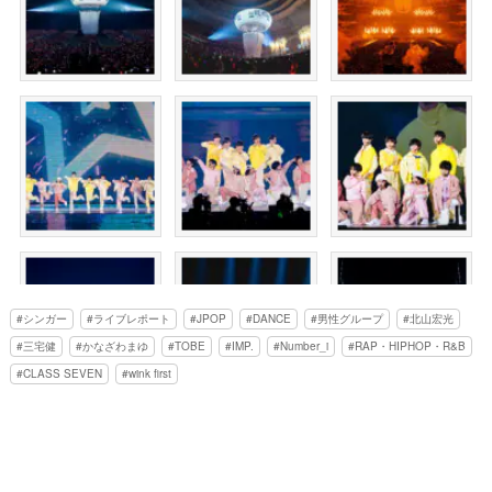
シンガー
ライブレポート
JPOP
DANCE
男性グループ
北山宏光
三宅健
かなざわまゆ
TOBE
IMP.
Number_i
RAP・HIPHOP・R&B
CLASS SEVEN
wink first