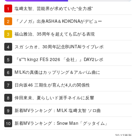
塩﨑太智、芸能界が求めていた“全力感”
『ノノガ』出身ASHA＆KOKONAがデビュー
福山雅治、35周年を超えても広がる表現
スガ シカオ、30周年記念BUNTAIライブレポ
『s**t kingz FES 2026 「会社」』DAY2レポ
M!LKの真価はカップリング＆アルバム曲に
日向坂46 三期生が育んだ4人の関係性
倖田來未、夏らしいド派手ネイルに反響
新着MVランキング：M!LK 塩﨑太智 ソロ曲
新着MVランキング：Snow Man「グッタイム」
20:12更新