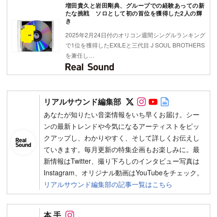
増田貴久と岩田剛典、グループでの経験あっての新
たな挑戦 ソロとして初の首位を獲得した2人の輝
き
2025年2月24日付のオリコン週間シングルランキング
で1位を獲得したEXILEと三代目 J SOUL BROTHERS
を兼任し…
Follow on SNS
Follow on SNS
Follow on SN
Author web 
リアルサウンド編集部
あなたが知りたい音楽情報をいち早くお届け。シー
ンの最新トレンドや今気になるアーティストをピッ
クアップし、わかりやすく、そして詳しくお伝えし
ていきます。毎月更新の特集企画もお楽しみに。最
新情報はTwitter、撮り下ろしのインタビュー写真は
Instagram、オリジナル動画はYouTubeをチェック。
リアルサウンド編集部の記事一覧はこちら
Follow on SNS
本 手