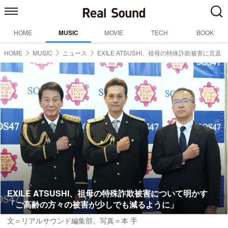
HOME
MUSIC
MOVIE
TECH
BOOK
HOME
MUSIC
ニュース
EXILE ATSUSHI、祖母の特殊詐欺被害に言及
EXILE ATSUSHI、祖母の特殊詐欺被害について明かす
「ご高齢の方々の被害が少しでも減るように」
文＝リアルサウンド編集部
、
写真＝本 手