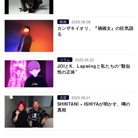
2026.08.08
映画
カンザキイオリ、『禍禍女』の狂気語
る
2025.06.22
コラム
JOIとK、Lapwingと私たちの“類似
性の正体”
2025.08.01
文芸
SHINTANI × ISHIYAが明かす、噂の
真相