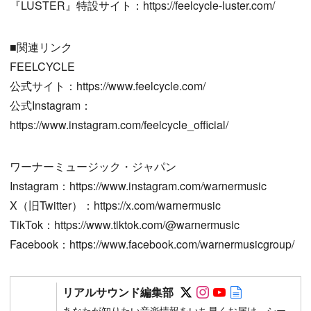
『LUSTER』特設サイト：https://feelcycle-luster.com/
■関連リンク
FEELCYCLE
公式サイト：https://www.feelcycle.com/
公式Instagram：
https://www.instagram.com/feelcycle_official/
ワーナーミュージック・ジャパン
Instagram：https://www.instagram.com/warnermusic
X（旧Twitter）：https://x.com/warnermusic
TikTok：https://www.tiktok.com/@warnermusic
Facebook：https://www.facebook.com/warnermusicgroup/
Follow on SNS
Follow on SNS
Follow on SN
Author web 
リアルサウンド編集部
あなたが知りたい音楽情報をいち早くお届け。シー