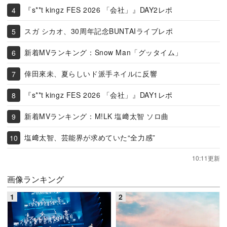
『s**t kingz FES 2026 「会社」』DAY2レポ
スガ シカオ、30周年記念BUNTAIライブレポ
新着MVランキング：Snow Man「グッタイム」
倖田來未、夏らしいド派手ネイルに反響
『s**t kingz FES 2026 「会社」』DAY1レポ
新着MVランキング：M!LK 塩﨑太智 ソロ曲
塩﨑太智、芸能界が求めていた“全力感”
10:11更新
画像ランキング