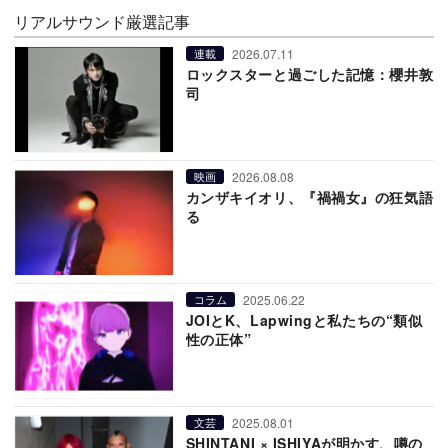
リアルサウンド厳選記事
2026.07.11
連載
ロックスターと過ごした記憶：櫻井敦
司
2026.08.08
映画
カンザキイオリ、『禍禍女』の狂気語
る
2025.06.22
コラム
JOIとK、Lapwingと私たちの“類似
性の正体”
2025.08.01
文芸
SHINTANI × ISHIYAが明かす、噂の