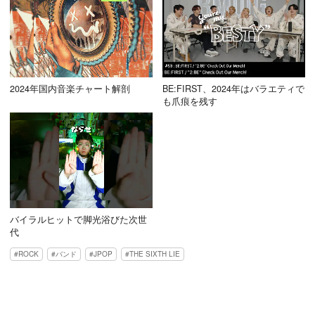
2024年国内音楽チャート解剖
BE:FIRST、2024年はバラエティで
も爪痕を残す
バイラルヒットで脚光浴びた次世
代
ROCK
バンド
JPOP
THE SIXTH LIE