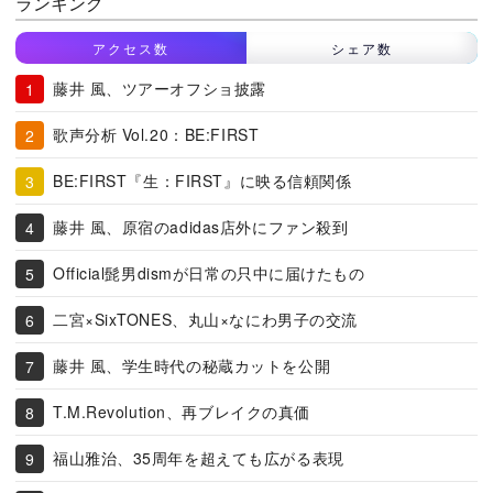
ランキング
アクセス数
シェア数
藤井 風、ツアーオフショ披露
歌声分析 Vol.20：BE:FIRST
BE:FIRST『生：FIRST』に映る信頼関係
藤井 風、原宿のadidas店外にファン殺到
Official髭男dismが日常の只中に届けたもの
二宮×SixTONES、丸山×なにわ男子の交流
藤井 風、学生時代の秘蔵カットを公開
T.M.Revolution、再ブレイクの真価
福山雅治、35周年を超えても広がる表現