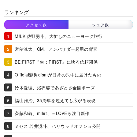
ランキング
アクセス数
シェア数
M!LK 佐野勇斗、大忙しのニューヨーク旅行
宮舘涼太、CM、アンバサダー起用の背景
BE:FIRST『生：FIRST』に映る信頼関係
Official髭男dismが日常の只中に届けたもの
鈴木愛理、浴衣姿であざとさ全開ポーズ
福山雅治、35周年を超えても広がる表現
斉藤和義、milet、＝LOVEら注目新作
ミセス 若井滉斗、ハリウッドオフショ公開