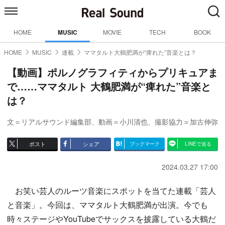
HOME
MUSIC
MOVIE
TECH
BOOK
HOME
MUSIC
連載
ママタルト大鶴肥満が“痺れた”音楽とは？
【動画】ポルノグラフィティからプリキュアま
で……ママタルト 大鶴肥満が“痺れた”音楽と
は？
文＝リアルサウンド編集部
、
動画＝小川清也
、
撮影協力＝加古伸弥
ポスト
シェア
ブックマーク
LINEで送る
2024.03.27 17:00
お笑い芸人のルーツ音楽にスポットを当てた連載「芸人
と音楽」。今回は、ママタルト大鶴肥満が出演。今でも
時々ステージやYouTubeでサックスを披露している大鶴だ