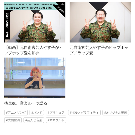
【動画】元自衛官芸人やす子がヒ
元自衛官芸人やす子のヒップホッ
ップホップ愛を熱弁
プ／ラップ愛
椿鬼奴、音楽ルーツ語る
アニメソング
バンド
プリキュア
ポルノグラフィティ
オリジナル動画
大鶴肥満
芸人と音楽
ママタルト