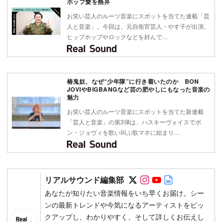
ホップ愛を熱弁
お笑い芸人のルーツ音楽にスポットを当てた連載「芸
人と音楽」。今回は、元自衛官芸人・やす子が出演。
ヒップホップやロックなどを好んで…
椿鬼奴、なぜ“少年隊”に行き着いたのか BON
JOVIやBIGBANGなど芸の肥やしにもなった音楽の
魅力
お笑い芸人のルーツ音楽にスポットを当てた新連載
「芸人と音楽」の第3弾は、ハスキーヴォイスでボ
ン・ジョヴィを歌い叫ぶ歌マネに始まり…
Follow on SNS
Follow on SNS
Follow on SN
Author web 
リアルサウンド編集部
あなたが知りたい音楽情報をいち早くお届け。シー
ンの最新トレンドや今気になるアーティストをピッ
クアップし、わかりやすく、そして詳しくお伝えし