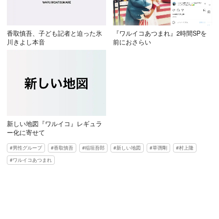
香取慎吾、子ども記者と迫った氷
『ワルイコあつまれ』2時間SPを
川きよし本音
前におさらい
新しい地図『ワルイコ』レギュラ
ー化に寄せて
男性グループ
香取慎吾
稲垣吾郎
新しい地図
草彅剛
村上隆
ワルイコあつまれ