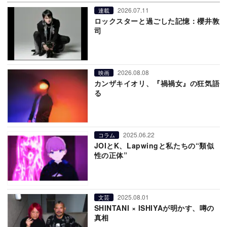
2026.07.11
連載
ロックスターと過ごした記憶：櫻井敦
司
2026.08.08
映画
カンザキイオリ、『禍禍女』の狂気語
る
2025.06.22
コラム
JOIとK、Lapwingと私たちの“類似
性の正体”
2025.08.01
文芸
SHINTANI × ISHIYAが明かす、噂の
真相