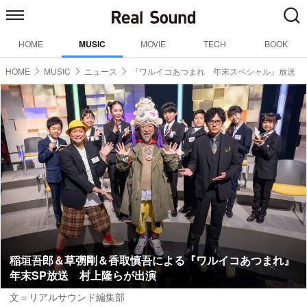
HOME
MUSIC
MOVIE
TECH
BOOK
HOME
MUSIC
ニュース
『ワルイコあつまれ 年末スペシャル』放送
稲垣吾郎＆草彅剛＆香取慎吾による『ワルイコあつまれ』
年末SP放送 村上隆らが出演
文＝リアルサウンド編集部