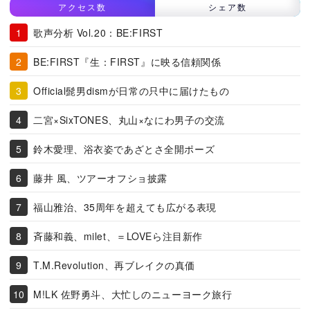
アクセス数
シェア数
歌声分析 Vol.20：BE:FIRST
BE:FIRST『生：FIRST』に映る信頼関係
Official髭男dismが日常の只中に届けたもの
二宮×SixTONES、丸山×なにわ男子の交流
鈴木愛理、浴衣姿であざとさ全開ポーズ
藤井 風、ツアーオフショ披露
福山雅治、35周年を超えても広がる表現
斉藤和義、milet、＝LOVEら注目新作
T.M.Revolution、再ブレイクの真価
M!LK 佐野勇斗、大忙しのニューヨーク旅行