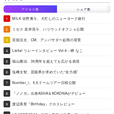
アクセス数
シェア数
M!LK 佐野勇斗、大忙しのニューヨーク旅行
ミセス 若井滉斗、ハリウッドオフショ公開
宮舘涼太、CM、アンバサダー起用の背景
Liella! リレーインタビュー Vol.9：岬 なこ
福山雅治、35周年を超えても広がる表現
塩﨑太智、芸能界が求めていた“全力感”
Number_i、5大ドームツアー日程公開
『ノノガ』出身ASHA＆KOKONAがデビュー
渡辺美里『Birthday』クロスレビュー