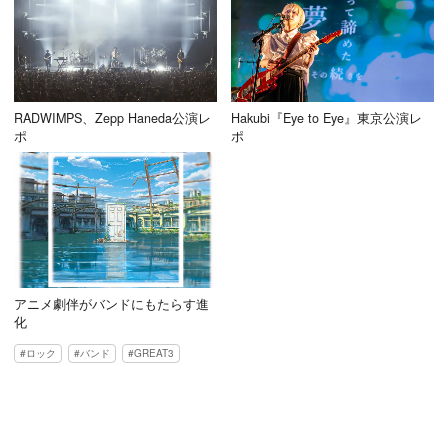
RADWIMPS、Zepp Haneda公演レ
Hakubi『Eye to Eye』東京公演レ
ポ
ポ
アニメ劇伴がバンドにもたらす進
化
ロック
バンド
GREAT3