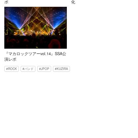
ポ
化
『マカロックツアーvol.14』SSA公
演レポ
ROCK
バンド
JPOP
KUZIRA