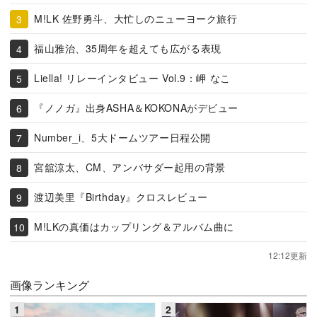
M!LK 佐野勇斗、大忙しのニューヨーク旅行
福山雅治、35周年を超えても広がる表現
Liella! リレーインタビュー Vol.9：岬 なこ
『ノノガ』出身ASHA＆KOKONAがデビュー
Number_i、5大ドームツアー日程公開
宮舘涼太、CM、アンバサダー起用の背景
渡辺美里『Birthday』クロスレビュー
M!LKの真価はカップリング＆アルバム曲に
12:12更新
画像ランキング