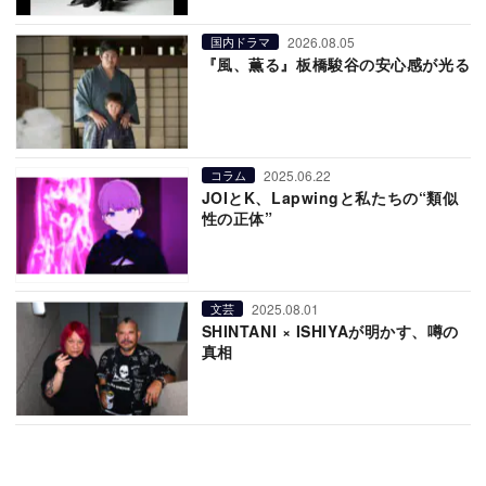
2026.08.05
国内ドラマ
『風、薫る』板橋駿谷の安心感が光る
2025.06.22
コラム
JOIとK、Lapwingと私たちの“類似
性の正体”
2025.08.01
文芸
SHINTANI × ISHIYAが明かす、噂の
真相