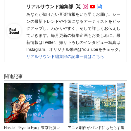
Follow on SNS
Follow on SNS
Follow on SN
Author web 
リアルサウンド編集部
あなたが知りたい音楽情報をいち早くお届け。シー
ンの最新トレンドや今気になるアーティストをピッ
クアップし、わかりやすく、そして詳しくお伝えし
ていきます。毎月更新の特集企画もお楽しみに。最
新情報はTwitter、撮り下ろしのインタビュー写真は
Instagram、オリジナル動画はYouTubeをチェック。
リアルサウンド編集部の記事一覧はこちら
関連記事
Hakubi『Eye to Eye』東京公演レ
アニメ劇伴がバンドにもたらす進