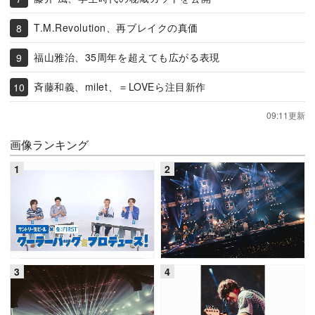
T.M.Revolution、再ブレイクの真価
福山雅治、35周年を超えても広がる表現
斉藤和義、milet、＝LOVEら注目新作
09:11更新
画像ランキング