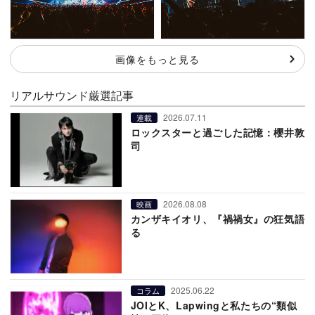
画像をもっと見る
リアルサウンド厳選記事
2026.07.11
連載
ロックスターと過ごした記憶：櫻井敦
司
2026.08.08
映画
カンザキイオリ、『禍禍女』の狂気語
る
2025.06.22
コラム
JOIとK、Lapwingと私たちの“類似