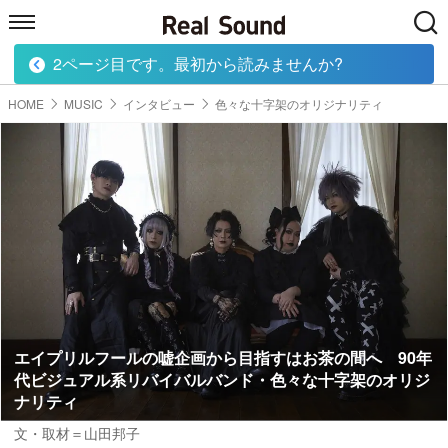
2ページ目です。最初から読みませんか?
HOME
MUSIC
MOVIE
TECH
BOOK
HOME
MUSIC
インタビュー
色々な十字架のオリジナリティ
エイプリルフールの嘘企画から目指すはお茶の間へ 90年
代ビジュアル系リバイバルバンド・色々な十字架のオリジ
ナリティ
文・取材＝山田邦子