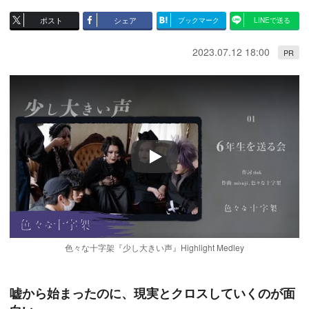
ポスト
シェア
ブックマーク
LINEで送る
2023.07.12 18:00
PR
Play
色々な十字架『少し大きい声』Highlight Medley
嘘から始まったのに、現実とクロスしていくのが面