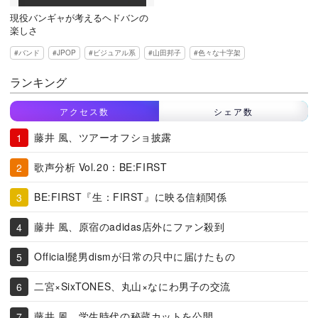
現役バンギャが考えるヘドバンの
楽しさ
バンド
JPOP
ビジュアル系
山田邦子
色々な十字架
ランキング
アクセス数
シェア数
藤井 風、ツアーオフショ披露
歌声分析 Vol.20：BE:FIRST
BE:FIRST『生：FIRST』に映る信頼関係
藤井 風、原宿のadidas店外にファン殺到
Official髭男dismが日常の只中に届けたもの
二宮×SixTONES、丸山×なにわ男子の交流
藤井 風、学生時代の秘蔵カットを公開