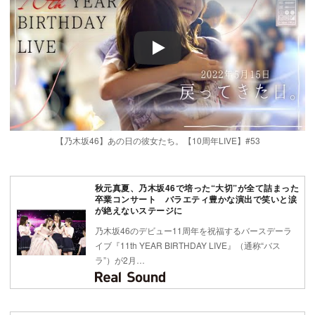
Play
【乃木坂46】あの日の彼女たち。【10周年LIVE】#53
秋元真夏、乃木坂46で培った“大切”が全て詰まった
卒業コンサート バラエティ豊かな演出で笑いと涙
が絶えないステージに
乃木坂46のデビュー11周年を祝福するバースデーラ
イブ『11th YEAR BIRTHDAY LIVE』（通称“バス
ラ”）が2月…