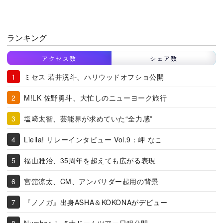
ランキング
アクセス数
シェア数
ミセス 若井滉斗、ハリウッドオフショ公開
M!LK 佐野勇斗、大忙しのニューヨーク旅行
塩﨑太智、芸能界が求めていた“全力感”
Liella! リレーインタビュー Vol.9：岬 なこ
福山雅治、35周年を超えても広がる表現
宮舘涼太、CM、アンバサダー起用の背景
『ノノガ』出身ASHA＆KOKONAがデビュー
Number_i、5大ドームツアー日程公開