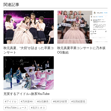
関連記事
秋元真夏、“大切”が詰まった卒業コ
秋元真夏卒業コンサートに乃木坂
ンサート
OG集結
充実するアイドル×旅系YouTube
アイドル
乃木坂46
白石麻衣
松村沙友理
生田絵梨花
YouTubeニュース
北川ミオコ