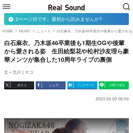
2ページ目です。最初から読みませんか?
HOME
MUSIC
MOVIE
TECH
BOOK
HOME
MUSIC
ニュース
白石麻衣、乃木坂46卒業生や後輩から愛される
白石麻衣、乃木坂46卒業後も1期生OGや後輩
から愛される姿 生田絵梨花や松村沙友理ら豪
華メンツが集合した10周年ライブの裏側
文＝北川ミオコ
ポスト
シェア
ブックマーク
LINEで送る
2023.03.03 06:00