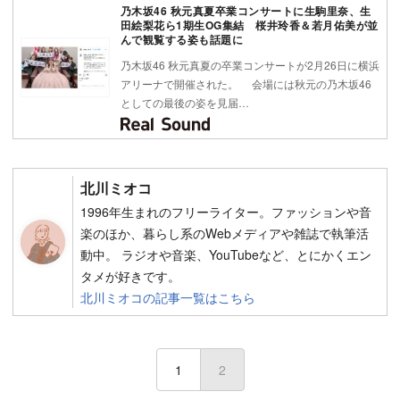
乃木坂46 秋元真夏卒業コンサートに生駒里奈、生
田絵梨花ら1期生OG集結 桜井玲香＆若月佑美が並
んで観覧する姿も話題に
乃木坂46 秋元真夏の卒業コンサートが2月26日に横浜
アリーナで開催された。 会場には秋元の乃木坂46
としての最後の姿を見届…
北川ミオコ
1996年生まれのフリーライター。ファッションや音
楽のほか、暮らし系のWebメディアや雑誌で執筆活
動中。 ラジオや音楽、YouTubeなど、とにかくエン
タメが好きです。
北川ミオコの記事一覧はこちら
1
2
(current)