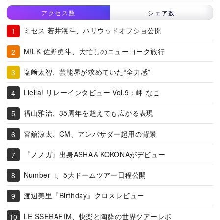
アクセス数
シェア数
ミセス 若井滉斗、ハリウッドオフショ公開
M!LK 佐野勇斗、大忙しのニューヨーク旅行
塩﨑太智、芸能界が求めていた“全力感”
Liella! リレーインタビュー Vol.9：岬 なこ
福山雅治、35周年を超えても広がる表現
宮舘涼太、CM、アンバサダー起用の背景
『ノノガ』出身ASHA＆KOKONAがデビュー
Number_i、5大ドームツアー日程公開
渡辺美里『Birthday』クロスレビュー
LE SSERAFIM、快楽と陶酔の世界ツアーレポ