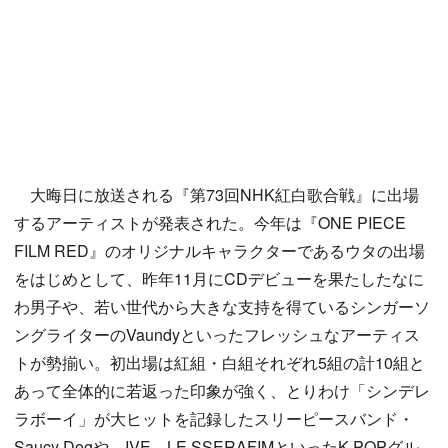
大晦日に放送される『第73回NHK紅白歌合戦』に出場
するアーティストが発表された。今年は『ONE PIECE
FILM RED』のオリジナルキャラクターであるウタの出場
をはじめとして、昨年11月にCDデビューを果たしたなに
わ男子や、若い世代から大きな支持を得ているシンガーソ
ングライターのVaundyといったフレッシュなアーティス
トが勢揃い。初出場は紅組・白組それぞれ5組の計10組と
あって全体的に若返った印象が強く、とりわけ「シンデレ
ラボーイ」が大ヒットを記録したスリーピースバンド・
Saucy Dogや、IVE、LE SSERAFIMといったK-POPグル