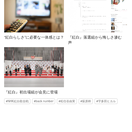
“紅白らしさ”に必要な一体感とは？
『紅白』落選組から悔しさ滲む
声
『紅白』初出場組が会見に登場
NHK紅白歌合戦
back number
松任谷由実
荻原梓
宇多田ヒカル