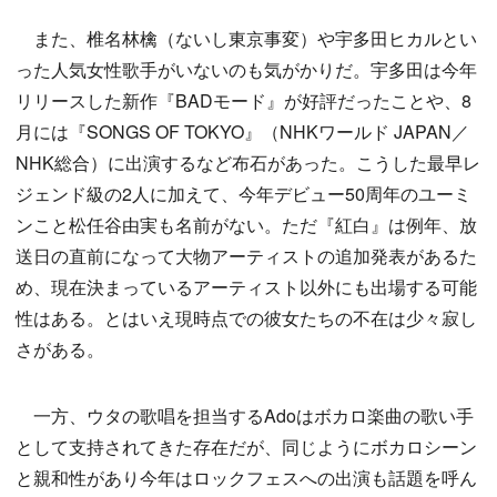
また、椎名林檎（ないし東京事変）や宇多田ヒカルとい
った人気女性歌手がいないのも気がかりだ。宇多田は今年
リリースした新作『BADモード』が好評だったことや、8
月には『SONGS OF TOKYO』（NHKワールド JAPAN／
NHK総合）に出演するなど布石があった。こうした最早レ
ジェンド級の2人に加えて、今年デビュー50周年のユーミ
ンこと松任谷由実も名前がない。ただ『紅白』は例年、放
送日の直前になって大物アーティストの追加発表があるた
め、現在決まっているアーティスト以外にも出場する可能
性はある。とはいえ現時点での彼女たちの不在は少々寂し
さがある。
一方、ウタの歌唱を担当するAdoはボカロ楽曲の歌い手
として支持されてきた存在だが、同じようにボカロシーン
と親和性があり今年はロックフェスへの出演も話題を呼ん