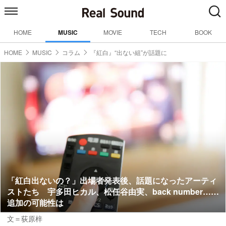
HOME
MUSIC
MOVIE
TECH
BOOK
HOME
MUSIC
コラム
『紅白』“出ない組”が話題に
「紅白出ないの？」出場者発表後、話題になったアーティ
ストたち 宇多田ヒカル、松任谷由実、back number……
追加の可能性は
文＝荻原梓