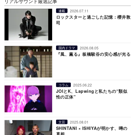
リアルサウンド厳選記事
2026.07.11
連載
ロックスターと過ごした記憶：櫻井敦
司
2026.08.05
国内ドラマ
『風、薫る』板橋駿谷の安心感が光る
2025.06.22
コラム
JOIとK、Lapwingと私たちの“類似
性の正体”
2025.08.01
文芸
SHINTANI × ISHIYAが明かす、噂の
真相