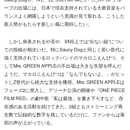
ープの出場には、日本で現在支持されている大衆音楽をバ
ランスよく網羅しようという意識が見て取れる。こうした
新人勢がもたらす新しい風に期待したい。
しかし発表されるや否や、SNS上では“出ない組”につい
ての投稿が相次いだ。特にSaucy Dogと同じく若い世代に
強く支持されているロックバンドのマカロニえんぴつ、そ
してMrs. GREEN APPLEの不出場は大きな失望を呼んだ
ようだ。マカロニえんぴつは「なんでもないよ、」がヒッ
トしZ世代から絶大な支持を獲得。Mrs. GREEN APPLEは
フェーズ2に突入し、アリーナ公演の開催や『ONE PIECE
FILM RED』の劇中歌「私は最強」を書き下ろすなど、存
在感のある活動を続けてきた。2組ともストリーミング再
生数で記録的な数字を残しているだけに、ファンからは落
胆の声が上がっている。