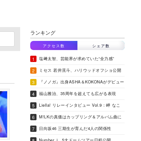
ランキング
アクセス数
シェア数
塩﨑太智、芸能界が求めていた“全力感”
ミセス 若井滉斗、ハリウッドオフショ公開
『ノノガ』出身ASHA＆KOKONAがデビュー
福山雅治、35周年を超えても広がる表現
Liella! リレーインタビュー Vol.9：岬 なこ
M!LKの真価はカップリング＆アルバム曲に
日向坂46 三期生が育んだ4人の関係性
Number_i、5大ドームツアー日程公開