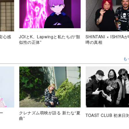
安心感
JOIとK、Lapwingと私たちの“類
SHINTANI × ISHIY
似性の正体”
噂の真相
も
ュー
クレナズム萌映が語る 新たな“夏
TOAST CLUB 初来日
曲”