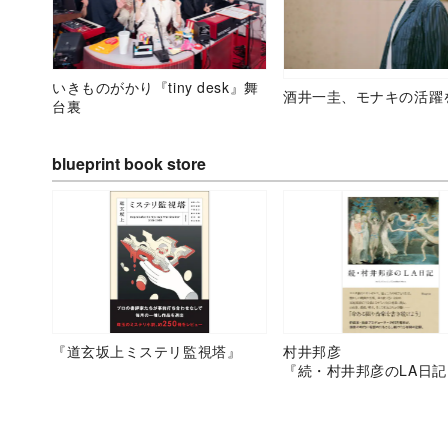
いきものがかり『tiny desk』舞
酒井一圭、モナキの活躍
台裏
blueprint book store
『道玄坂上ミステリ監視塔』
村井邦彦
『続・村井邦彦のLA日記