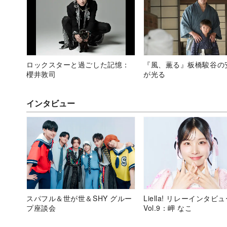
ロックスターと過ごした記憶：
『風、薫る』板橋駿谷の
櫻井敦司
が光る
インタビュー
スパフル＆世が世＆SHY グルー
Liella! リレーインタビ
プ座談会
Vol.9：岬 なこ