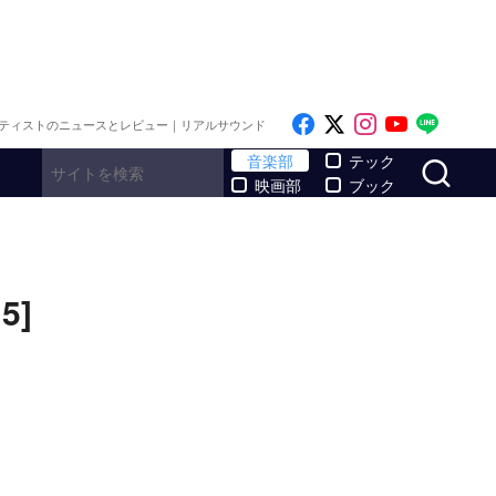
Like on Facebook
Follow on x
Follow on I
Follow o
Follo
ティストのニュースとレビュー｜リアルサウンド
サ
音楽部
テック
映画部
ブック
5]