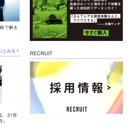
、新曲で解き
っとみる
RECRUIT
る 21世
存』