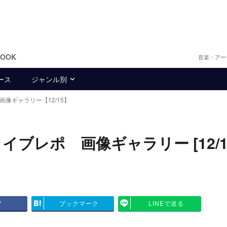
BOOK
音楽・アー
ース
ジャンル別
画像ギャラリー【12/15】
ライブレポ 画像ギャラリー [12/1
ア
ブックマーク
LINEで送る