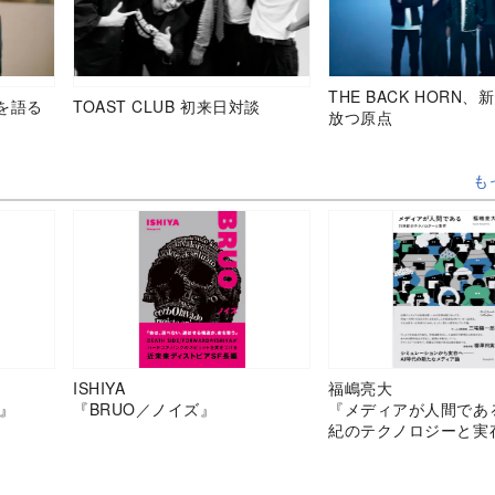
THE BACK HORN
を語る
TOAST CLUB 初来日対談
放つ原点
も
ISHIYA
福嶋亮大
』
『BRUO／ノイズ』
『メディアが人間であ
紀のテクノロジーと実