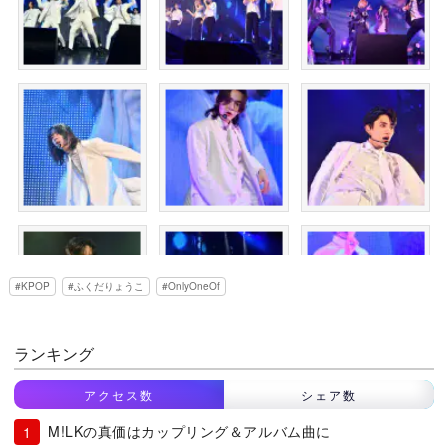
KPOP
ふくだりょうこ
OnlyOneOf
ランキング
アクセス数
シェア数
M!LKの真価はカップリング＆アルバム曲に