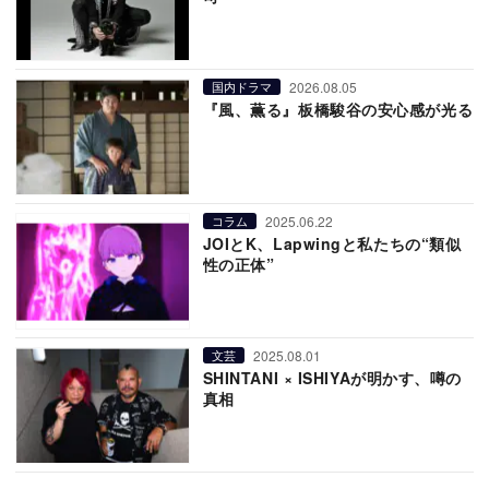
2026.08.05
国内ドラマ
『風、薫る』板橋駿谷の安心感が光る
2025.06.22
コラム
JOIとK、Lapwingと私たちの“類似
性の正体”
2025.08.01
文芸
SHINTANI × ISHIYAが明かす、噂の
真相