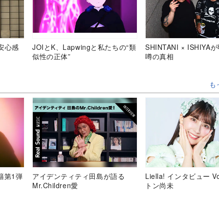
安心感
JOIとK、Lapwingと私たちの“類
SHINTANI × ISHIY
似性の正体”
噂の真相
も
移籍第1弾
アイデンティティ田島が語る
Liella! インタビュー V
Mr.Children愛
トン尚未