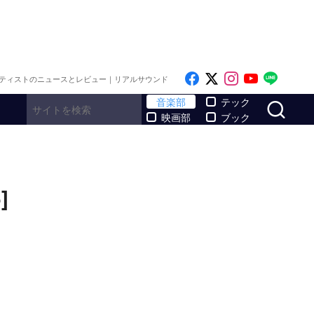
Like on Facebook
Follow on x
Follow on I
Follow o
Follo
ティストのニュースとレビュー｜リアルサウンド
サ
音楽部
テック
映画部
ブック
]