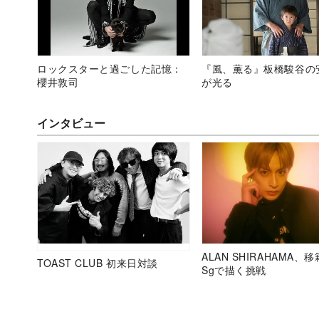
ロックスターと過ごした記憶：
『風、薫る』板橋駿谷の
櫻井敦司
が光る
インタビュー
ALAN SHIRAHAMA、
TOAST CLUB 初来日対談
Sgで描く挑戦