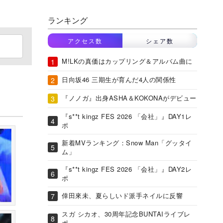
ランキング
アクセス数
シェア数
M!LKの真価はカップリング＆アルバム曲に
日向坂46 三期生が育んだ4人の関係性
『ノノガ』出身ASHA＆KOKONAがデビュー
『s**t kingz FES 2026 「会社」』DAY1レ
ポ
新着MVランキング：Snow Man「グッタイ
ム」
『s**t kingz FES 2026 「会社」』DAY2レ
ポ
倖田來未、夏らしいド派手ネイルに反響
スガ シカオ、30周年記念BUNTAIライブレ
ポ