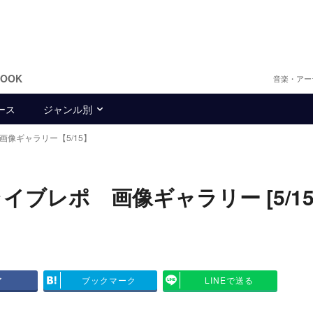
BOOK
音楽・アー
ース
ジャンル別
画像ギャラリー【5/15】
ライブレポ 画像ギャラリー [5/15
ア
ブックマーク
LINEで送る