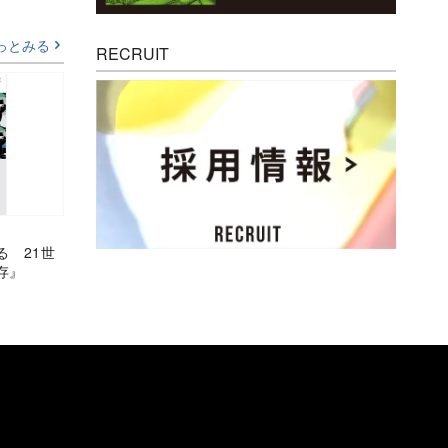
っとみる
RECRUIT
る 21世
存』