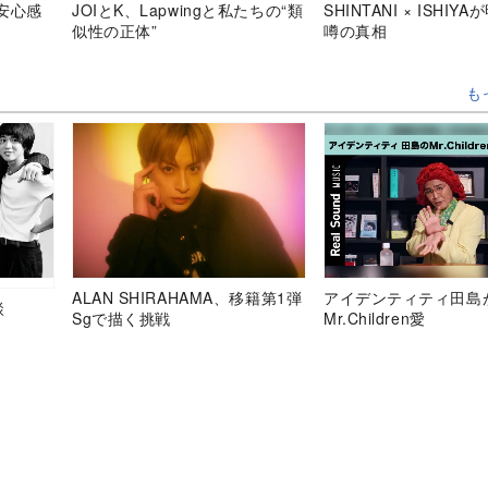
安心感
JOIとK、Lapwingと私たちの“類
SHINTANI × ISHIY
似性の正体”
噂の真相
も
ALAN SHIRAHAMA、移籍第1弾
アイデンティティ田島
談
Sgで描く挑戦
Mr.Children愛