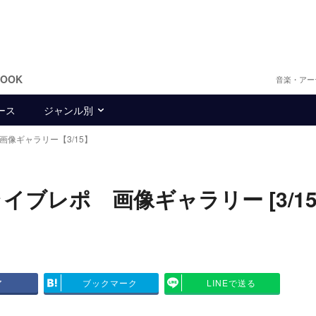
BOOK
音楽・アー
ース
ジャンル別
画像ギャラリー【3/15】
ライブレポ 画像ギャラリー [3/15
ア
ブックマーク
LINEで送る