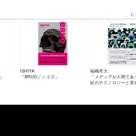
も
ISHIYA
福嶋亮大
』
『BRUO／ノイズ』
『メディアが人間であ
紀のテクノロジーと実