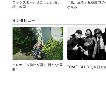
ロックスターと過ごした記憶：
『風、薫る』板橋駿谷の
櫻井敦司
が光る
インタビュー
クレナズム萌映が語る 新たな“夏
TOAST CLUB 初来日対
曲”