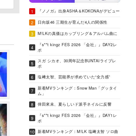
『ノノガ』出身ASHA＆KOKONAがデビュー
日向坂46 三期生が育んだ4人の関係性
M!LKの真価はカップリング＆アルバム曲に
『s**t kingz FES 2026 「会社」』DAY2レ
ポ
スガ シカオ、30周年記念BUNTAIライブレ
ポ
塩﨑太智、芸能界が求めていた“全力感”
新着MVランキング：Snow Man「グッタイ
ム」
倖田來未、夏らしいド派手ネイルに反響
『s**t kingz FES 2026 「会社」』DAY1レ
ポ
新着MVランキング：M!LK 塩﨑太智 ソロ曲