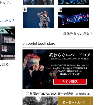
Aが明かす、
っとみる
画像をもっと見る
blueprint book store
が語る