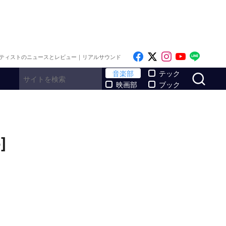
Like on Facebook
Follow on x
Follow on I
Follow o
Follo
ティストのニュースとレビュー｜リアルサウンド
サ
音楽部
テック
映画部
ブック
]