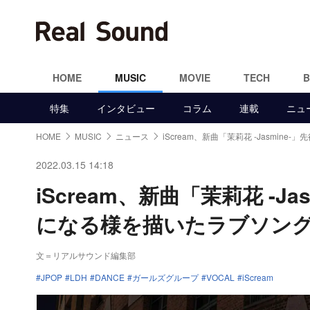
HOME
MUSIC
MOVIE
TECH
特集
インタビュー
コラム
連載
ニュ
HOME
MUSIC
ニュース
iScream、新曲「茉莉花 -Jasmine-」
2022.03.15 14:18
iScream、新曲「茉莉花 -
になる様を描いたラブソン
文＝リアルサウンド編集部
JPOP
LDH
DANCE
ガールズグループ
VOCAL
iScream