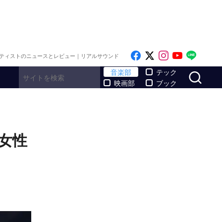
Like on Facebook
Follow on x
Follow on I
Follow o
Follo
ティストのニュースとレビュー｜リアルサウンド
サ
音楽部
テック
映画部
ブック
の女性