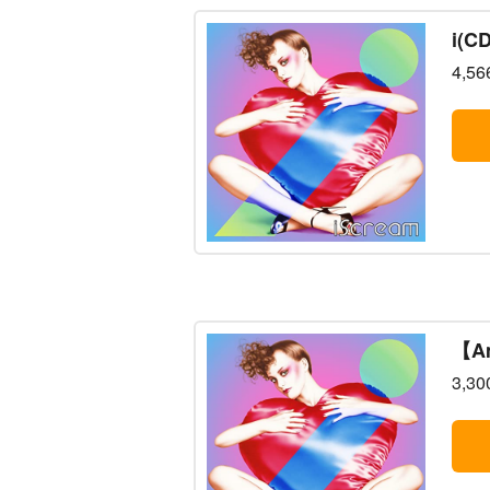
i(
4,5
【A
3,3