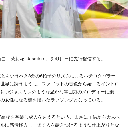
新曲「茉莉花 -Jasmine-」を4月1日に先行配信する。
ともいうべき8分の6拍子のリズムによるハチロクバラー
の世界に誘うように、ファゴットの音色から始まるイントロ
言葉をもつジャスミンのような温かな雰囲気のメロディーに乗
人の女性になる様を描いたラブソングとなっている。
月で高校を卒業し成人を迎えるという、まさに子供から大人へ
アルに感情移入し、聴く人を惹きつけるような仕上がりとな