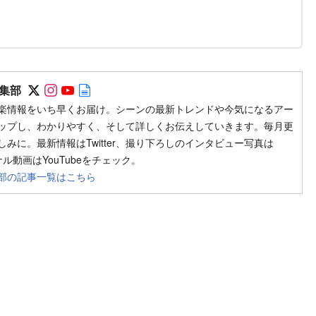
Follow on SNS
Follow on SNS
Follow on SNS
Author web site
集部
楽情報をいち早くお届け。シーンの最新トレンドや今気になるアー
ップし、わかりやすく、そして詳しくお伝えしていきます。毎月更
みに。最新情報はTwitter、撮り下ろしのインタビュー写真は
ジナル動画はYouTubeをチェック。
部の記事一覧はこちら