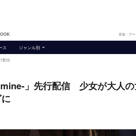
BOOK
音楽・アー
ース
ジャンル別
先行配信
Jasmine-」先行配信 少女が大人
グに