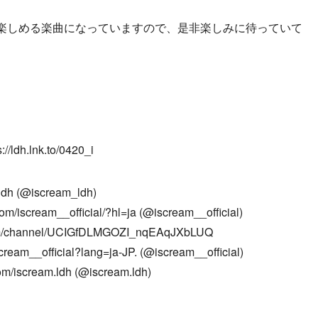
楽しめる楽曲になっていますので、是非楽しみに待っていて
.lnk.to/0420_i
_ldh (@iscream_ldh)
/iscream__official/?hl=ja (@iscream__official)
om/channel/UCIGfDLMGOZI_nqEAqJXbLUQ
eam__official?lang=ja-JP. (@iscream__official)
/iscream.ldh (@iscream.ldh)