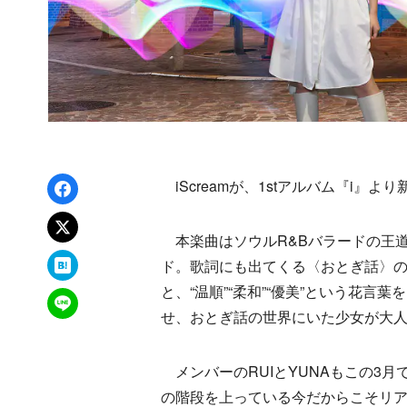
Facebookでシェア
iScreamが、1stアルバム『i』より
xでポスト
本楽曲はソウルR&Bバラードの王道
はてなブックマーク
ド。歌詞にも出てくる〈おとぎ話〉
と、“温順”“柔和”“優美”という花
LINEで送る
せ、おとぎ話の世界にいた少女が大
メンバーのRUIとYUNAもこの3
の階段を上っている今だからこそリ