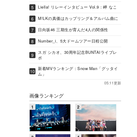
Liella! リレーインタビュー Vol.9：岬 なこ
M!LKの真価はカップリング＆アルバム曲に
日向坂46 三期生が育んだ4人の関係性
Number_i、5大ドームツアー日程公開
スガ シカオ、30周年記念BUNTAIライブレ
ポ
新着MVランキング：Snow Man「グッタイ
ム」
05:11更新
画像ランキング