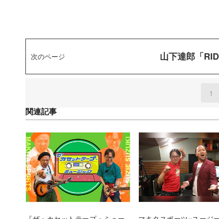
山下達郎「RID
次のページ
1
(
関連記事
『ザ・カセットテープ・ミュー
マキタスポーツ×スージ