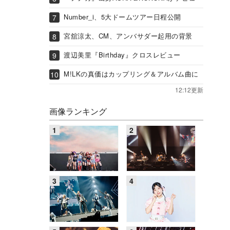
Number_i、5大ドームツアー日程公開
宮舘涼太、CM、アンバサダー起用の背景
渡辺美里『Birthday』クロスレビュー
M!LKの真価はカップリング＆アルバム曲に
12:12更新
画像ランキング