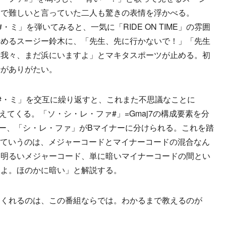
まで難しいと言っていた二人も驚きの表情を浮かべる。
・ミ」を弾いてみると、一気に「RIDE ON TIME」の雰囲
始めるスージー鈴木に、「先生、先に行かないで！」「先生
。我々、まだ浜にいますよ」とマキタスポーツが止める。初
行がありがたい。
#・ミ」を交互に繰り返すと、これまた不思議なことに
聞こえてくる。「ソ・シ・レ・ファ#」=Gmaj7の構成要素を分
ー、「シ・レ・ファ」がBマイナーに分けられる。これを踏
7っていうのは、メジャーコードとマイナーコードの混合なん
に明るいメジャーコード、単に暗いマイナーコードの間とい
すよ。ほのかに暗い」と解説する。
くれるのは、この番組ならでは。わかるまで教えるのが