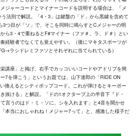
、メジャーコードとマイナーコードを説明する場合は、「メ
という法則で解説。「4・3」は鍵盤の「ド」から黒鍵を含めて
ら3つ目が「ソ」で、そこを同時に鳴らすとCメジャーの明
から3・4で重ねるとF#マイナー（ファ＃、ラ、ド＃）とい
演奏経験者でなくても覚えやすい。（後にマキタスポーツが
EFG→ラシドレミファソとそれぞれに当てられている）
栄講座」と掲げ、右手でカッコいいコードやアドリブを簡
7を弾こう」というお題では、山下達郎の「RIDE ON
を言い換えるとシティポップコード。これが弾けるとキーボー
き抜ける」と解説。「ドの1オクターブ上の半音下『ド・
って言うのはド・ミ・ソに、シを入れます」と4音を聞かせ
「本当におしゃれね！メジャー7って」と、感激した様子だ