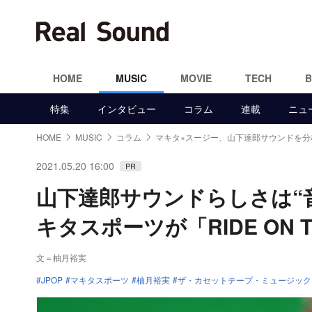
HOME
MUSIC
MOVIE
TECH
特集
インタビュー
コラム
連載
ニュ
HOME
MUSIC
コラム
マキタ×スージー、山下達郎サウンドを分
2021.05.20 16:00
PR
山下達郎サウンドらしさは“
キタスポーツが「RIDE ON
文＝柚月裕実
JPOP
マキタスポーツ
柚月裕実
ザ・カセットテープ・ミュージック