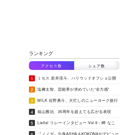
ランキング
アクセス数
シェア数
ミセス 若井滉斗、ハリウッドオフショ公開
塩﨑太智、芸能界が求めていた“全力感”
M!LK 佐野勇斗、大忙しのニューヨーク旅行
福山雅治、35周年を超えても広がる表現
Liella! リレーインタビュー Vol.9：岬 なこ
『ノノガ』出身ASHA＆KOKONAがデビュー