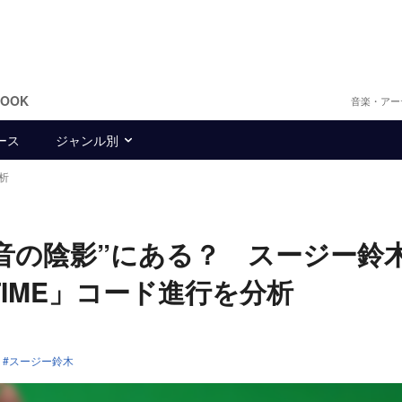
BOOK
音楽・アー
ース
ジャンル別
析
音の陰影”にある？ スージー鈴
 TIME」コード進行を分析
スージー鈴木