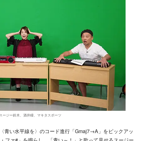
スージー鈴木、酒井瞳、マキタスポーツ
冒頭〈青い水平線を〉のコード進行「Gmaj7→A」をピックアッ
・レ・ファ#」を鳴らし、「青い～！」と歌って見せるスージー