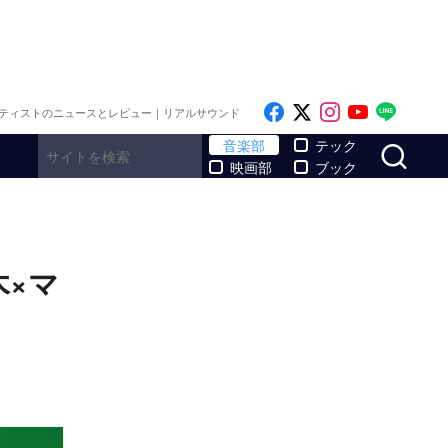
Like on Facebook
Follow on x
Follow on I
Follow o
Follo
ティストのニュースとレビュー｜リアルサウンド
サ
音楽部
テック
映画部
ブック
木×マ