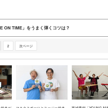
E ON TIME」をうまく弾くコツは？
current)
2
次ページ
ー鈴木が
マキタスポーツとスージー鈴木
西城秀樹「YOUNG M