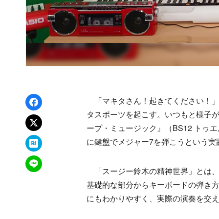
Facebookでシェア
「マキタさん！起きてください！」
タスポーツを起こす。いつもと様子
xでポスト
ープ・ミュージック』（BS12 トゥ
はてなブックマーク
に鍵盤でメジャー7を弾こうという実
LINEで送る
「スージー鈴木の精神世界」とは、
基礎的な部分からキーボードの弾き
にもわかりやすく、実際の演奏を交