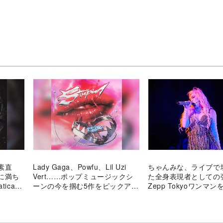
素直
Lady Gaga、Powfu、Lil Uzi
ちゃんみな、ライブで
に満ち
Vert……ポップミュージックシ
た全身表現者として
tica』
ーンの今を掴む5作をピックアッ
Zepp Tokyoワンマ
解く
プ