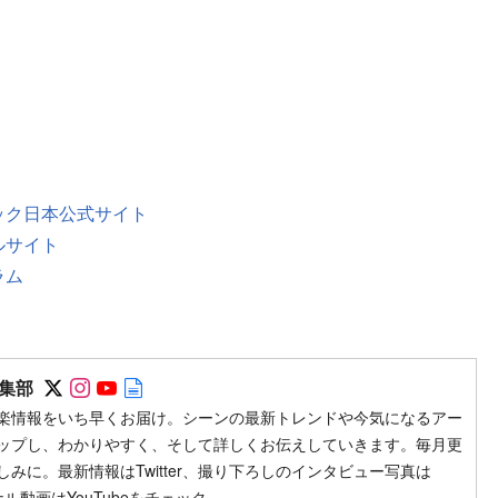
ック日本公式サイト
ルサイト
ラム
Follow on SNS
Follow on SNS
Follow on SNS
Author web site
集部
楽情報をいち早くお届け。シーンの最新トレンドや今気になるアー
ップし、わかりやすく、そして詳しくお伝えしていきます。毎月更
みに。最新情報はTwitter、撮り下ろしのインタビュー写真は
ジナル動画はYouTubeをチェック。