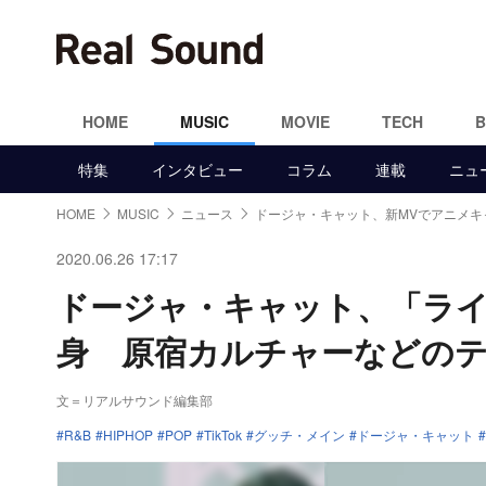
HOME
MUSIC
MOVIE
TECH
特集
インタビュー
コラム
連載
ニュ
HOME
MUSIC
ニュース
ドージャ・キャット、新MVでアニメキ
2020.06.26 17:17
ドージャ・キャット、「ライ
身 原宿カルチャーなどの
文＝リアルサウンド編集部
R&B
HIPHOP
POP
TikTok
グッチ・メイン
ドージャ・キャット