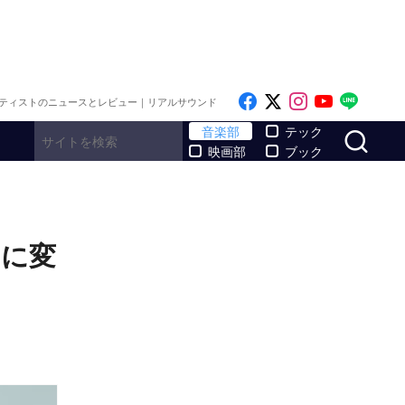
Like on Facebook
Follow on x
Follow on I
Follow o
Follo
ティストのニュースとレビュー｜リアルサウンド
サ
音楽部
テック
映画部
ブック
ラに変