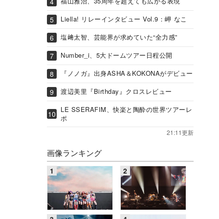
福山雅治、35周年を超えても広がる表現
Liella! リレーインタビュー Vol.9：岬 なこ
塩﨑太智、芸能界が求めていた“全力感”
Number_i、5大ドームツアー日程公開
『ノノガ』出身ASHA＆KOKONAがデビュー
渡辺美里『Birthday』クロスレビュー
LE SSERAFIM、快楽と陶酔の世界ツアーレ
ポ
21:11更新
画像ランキング