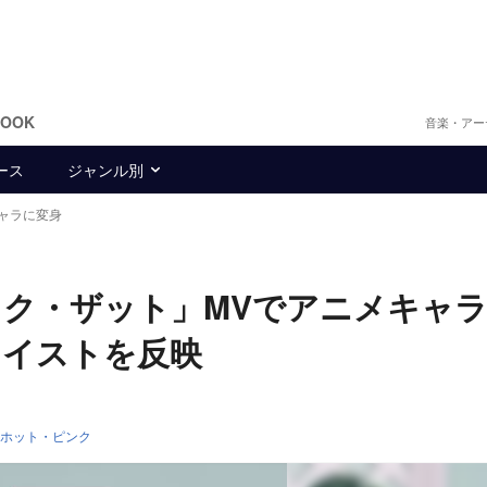
BOOK
音楽・アー
ース
ジャンル別
ャラに変身
ク・ザット」MVでアニメキャ
テイストを反映
ホット・ピンク