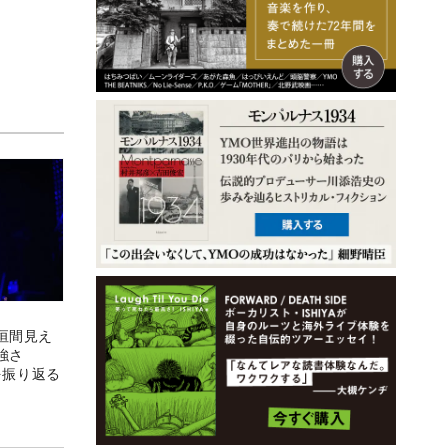
垣間見え
の強さ
ンを振り返る