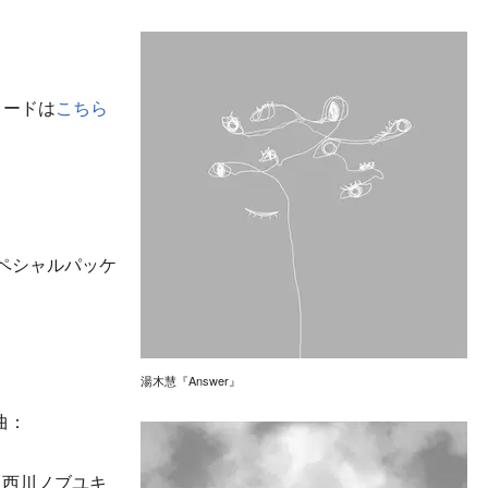
ロードは
こちら
スペシャルパッケ
湯木慧『Answer』
曲：
：西川ノブユキ