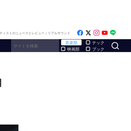
Like on Facebook
Follow on x
Follow on I
Follow o
Follo
ティストのニュースとレビュー｜リアルサウンド
サ
音楽部
テック
映画部
ブック
公開