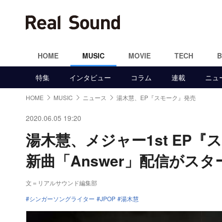
HOME
MUSIC
MOVIE
TECH
特集
インタビュー
コラム
連載
ニュ
HOME
MUSIC
ニュース
湯木慧、EP『スモーク』発売
2020.06.05 19:20
湯木慧、メジャー1st E
新曲「Answer」配信がスタ
文＝リアルサウンド編集部
シンガーソングライター
JPOP
湯木慧