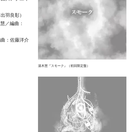
：出羽良彰）
：湯木慧／編曲：
編曲：佐藤洋介
）
湯木慧『スモーク』（初回限定盤）