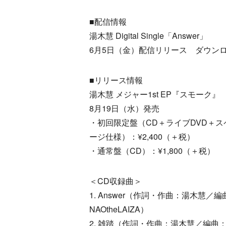
■配信情報
湯木慧 Digital Single「Answer」
6月5日（金）配信リリース ダウン
■リリース情報
湯木慧 メジャー1st EP『スモーク』
8月19日（水）発売
・初回限定盤（CD＋ライブDVD＋
ージ仕様）：¥2,400（＋税）
・通常盤（CD）：¥1,800（＋税）
＜CD収録曲＞
1. Answer（作詞・作曲：湯木慧／編
NAOtheLAIZA）
2. 雑踏（作詞・作曲：湯木慧／編曲