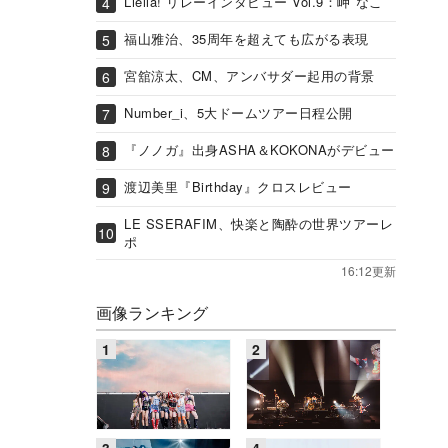
Liella! リレーインタビュー Vol.9：岬 なこ
福山雅治、35周年を超えても広がる表現
宮舘涼太、CM、アンバサダー起用の背景
Number_i、5大ドームツアー日程公開
『ノノガ』出身ASHA＆KOKONAがデビュー
渡辺美里『Birthday』クロスレビュー
LE SSERAFIM、快楽と陶酔の世界ツアーレ
ポ
16:12更新
画像ランキング