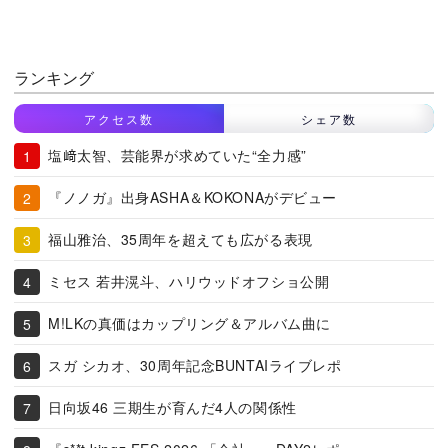
ランキング
アクセス数
シェア数
塩﨑太智、芸能界が求めていた“全力感”
『ノノガ』出身ASHA＆KOKONAがデビュー
福山雅治、35周年を超えても広がる表現
ミセス 若井滉斗、ハリウッドオフショ公開
M!LKの真価はカップリング＆アルバム曲に
スガ シカオ、30周年記念BUNTAIライブレポ
日向坂46 三期生が育んだ4人の関係性