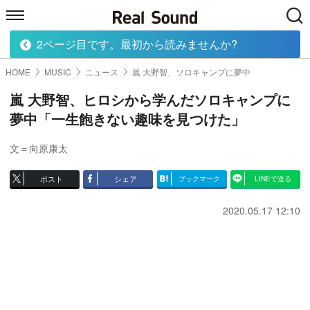
2ページ目です。最初から読みませんか?
HOME
MUSIC
MOVIE
TECH
BOOK
HOME
MUSIC
ニュース
嵐 大野智、ソロキャンプに夢中
嵐 大野智、ヒロシから学んだソロキャンプに
夢中「一生飽きない趣味を見つけた」
文＝向原康太
ポスト
シェア
ブックマーク
LINEで送る
2020.05.17 12:10