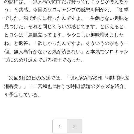
の話には、「無人島で釣竿だけ持って行こうとか考えちゃ
う」と共感。今回のソロキャンプの感想を聞かれ、「衝撃
でした。船で釣りに行ったんですよ。一生飽きない趣味を
見つけた。それと同じくらいの感じてます」と伝えると、
ヒロシは「鳥肌立ってます。ややこしい趣味増えました
ね」と返答。「欲しかったんですよ。そういうのがもう一
個。無人島行かないと気が済まない」と本気でソロキャン
プにのめり込んでいる様子であった。
次回5月23日の放送では、「隠れ家ARASHI『櫻井翔×広
瀬香美』」「二宮和也 #おうち時間 話題のグッズを紹介」
を予定している。
1
2
(current)