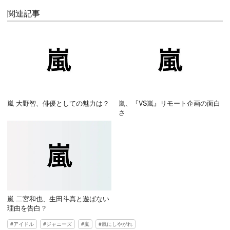
関連記事
嵐 大野智、俳優としての魅力は？
嵐、『VS嵐』リモート企画の面白
さ
嵐 二宮和也、生田斗真と遊ばない
理由を告白？
アイドル
ジャニーズ
嵐
嵐にしやがれ