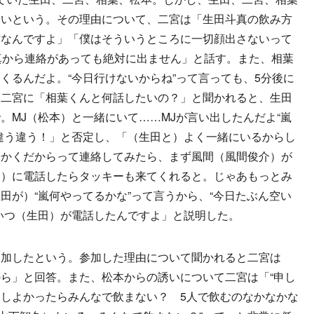
ないという。その理由について、二宮は「生田斗真の飲み方
方なんですよ」「僕はそういうところに一切顔出さないって
真から連絡があっても絶対に出ません」と話す。また、相葉
くるんだよ。“今日行けないからね”って言っても、5分後に
。二宮に「相葉くんと何話したいの？」と聞かれると、生田
。MJ（松本）と一緒にいて……MJが言い出したんだよ“嵐
違う違う！」と否定し、「（生田と）よく一緒にいるからし
っかくだからって連絡してみたら、まず風間（風間俊介）が
明）に電話したらタッキーも来てくれると。じゃあもっとみ
田が）“嵐何やってるかな”って言うから、“今日たぶん空い
いつ（生田）が電話したんですよ」と説明した。
加したという。参加した理由について聞かれると二宮は
ら」と回答。また、松本からの誘いについて二宮は「“申し
しよかったらみんなで飲まない？ 5人で飲むのなかなかな