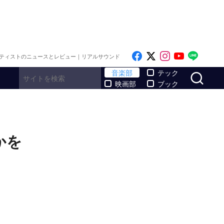
Like on Facebook
Follow on x
Follow on I
Follow o
Follo
ティストのニュースとレビュー｜リアルサウンド
サ
音楽部
テック
映画部
ブック
かを