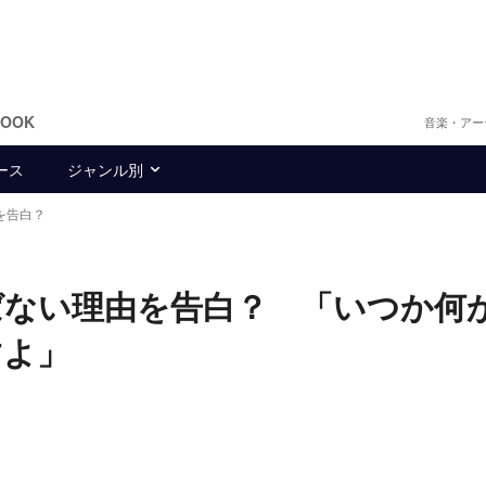
BOOK
音楽・アー
ース
ジャンル別
を告白？
ばない理由を告白？ 「いつか何
すよ」