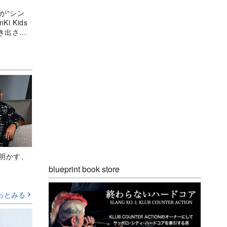
が“シン
i Kids
き出され
Aが明かす、
blueprint book store
っとみる