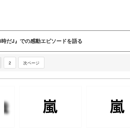
8時だJ』での感動エピソードを語る
current)
2
次ページ