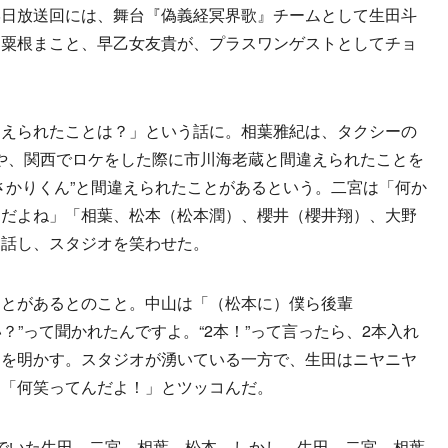
8日放送回には、舞台『偽義経冥界歌』チームとして生田斗
、粟根まこと、早乙女友貴が、プラスワンゲストとしてチョ
えられたことは？」という話に。相葉雅紀は、タクシーの
とや、関西でロケをした際に市川海老蔵と間違えられたことを
さかりくん”と間違えられたことがあるという。二宮は「何か
んだよね」「相葉、松本（松本潤）、櫻井（櫻井翔）、大野
と話し、スタジオを笑わせた。
とがあるとのこと。中山は「（松本に）僕ら後輩
い？”って聞かれたんですよ。“2本！”って言ったら、2本入れ
ドを明かす。スタジオが湧いている一方で、生田はニヤニヤ
は「何笑ってんだよ！」とツッコんだ。
組んでいた生田、二宮、相葉、松本。しかし、生田、二宮、相葉