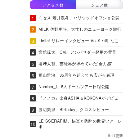
アクセス数
シェア数
ミセス 若井滉斗、ハリウッドオフショ公開
M!LK 佐野勇斗、大忙しのニューヨーク旅行
Liella! リレーインタビュー Vol.9：岬 なこ
宮舘涼太、CM、アンバサダー起用の背景
塩﨑太智、芸能界が求めていた“全力感”
福山雅治、35周年を超えても広がる表現
Number_i、5大ドームツアー日程公開
『ノノガ』出身ASHA＆KOKONAがデビュー
渡辺美里『Birthday』クロスレビュー
LE SSERAFIM、快楽と陶酔の世界ツアーレ
ポ
19:11更新