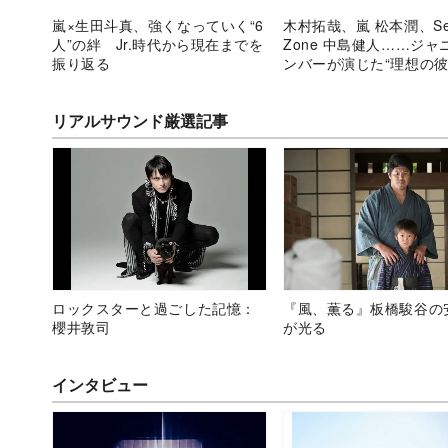
嵐×生田斗真、強くなっていく“6
木村拓哉、嵐 松本潤、Se
人”の絆 Jr.時代から現在までを
Zone 中島健人……ジャ
振り返る
ンバーが演じた“理想の彼
リアルサウンド厳選記事
ロックスターと過ごした記憶：
『風、薫る』板橋駿谷の
櫻井敦司
が光る
インタビュー