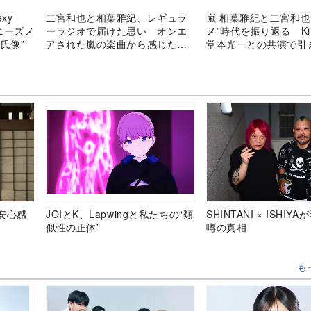
xy
二宮和也と相葉雅紀、レギュラ
嵐 相葉雅紀と二宮和也
ニーズメ
ーラジオで届けた思い オンエ
メ”時代を振り返る KinK
氏像”
アされた嵐の楽曲から感じたこ
堂本光一との共演で引
と
た一面
安心感
JOIとK、Lapwingと私たちの“類
SHINTANI × ISHIY
似性の正体”
噂の真相
も