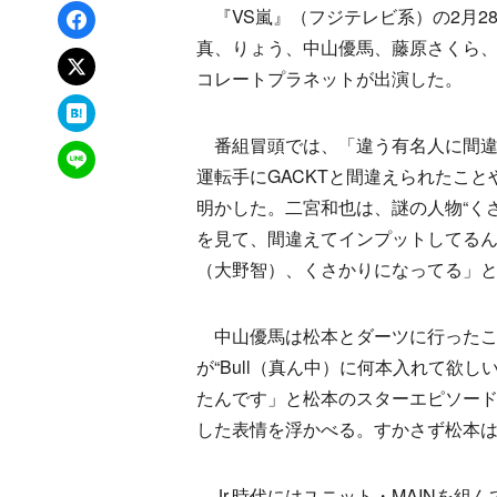
Facebookでシェア
『VS嵐』（フジテレビ系）の2月2
真、りょう、中山優馬、藤原さくら
xでポスト
コレートプラネットが出演した。
はてなブックマーク
番組冒頭では、「違う有名人に間違
LINEで送る
運転手にGACKTと間違えられたこ
明かした。二宮和也は、謎の人物“く
を見て、間違えてインプットしてる
（大野智）、くさかりになってる」
中山優馬は松本とダーツに行ったこ
が“Bull（真ん中）に何本入れて欲し
たんです」と松本のスターエピソー
した表情を浮かべる。すかさず松本
Jr.時代にはユニット・MAINを