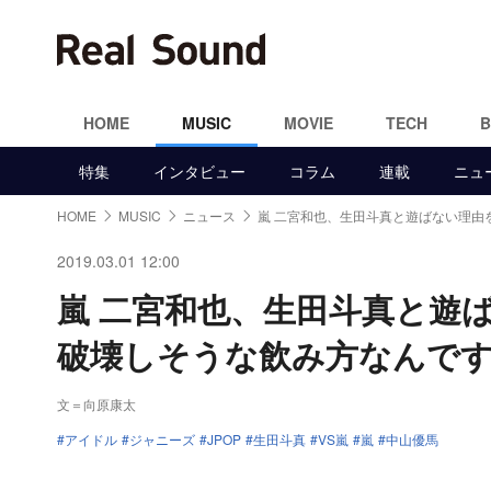
HOME
MUSIC
MOVIE
TECH
特集
インタビュー
コラム
連載
ニュ
HOME
MUSIC
ニュース
嵐 二宮和也、生田斗真と遊ばない理由
2019.03.01 12:00
嵐 二宮和也、生田斗真と遊
破壊しそうな飲み方なんで
文＝向原康太
アイドル
ジャニーズ
JPOP
生田斗真
VS嵐
嵐
中山優馬