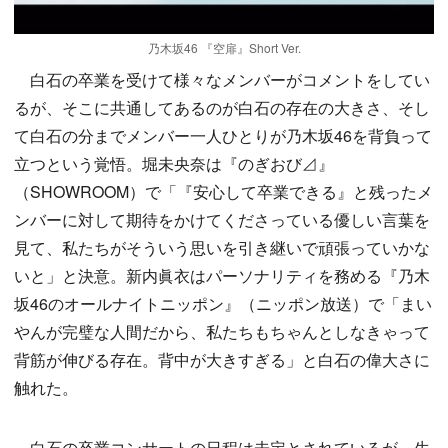
乃木坂46 『空扉』Short Ver.
白石の卒業を受けて様々なメンバーがコメントをしてい
るが、そこに共通してあるのが白石の存在の大きさ、そし
て白石の分までメンバー一人ひとりが乃木坂46を背負って
立つという覚悟。堀未央奈は『のぎおび⊿』
（SHOWROOM）で「『安心して卒業できる』と残ったメ
ンバーに対して期待をかけてくださっている優しい言葉を
見て、私たちがそういう思いを引き継いで頑張っていかな
いと」と決意。新内眞衣はパーソナリティを務める『乃木
坂46のオールナイトニッポン』（ニッポン放送）で「まい
やんが完璧な人間だから、私たちもちゃんとしなきゃって
背筋が伸びる存在。背中が大きすぎる」と白石の偉大さに
触れた。
白石の卒業コンサートの日程は未定とされているが、生