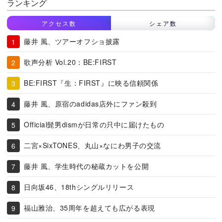
ランキング
アクセス数
シェア数
藤井 風、ツアーオフショ披露
歌声分析 Vol.20：BE:FIRST
BE:FIRST『生：FIRST』に映る信頼関係
藤井 風、原宿のadidas店外にファン殺到
Official髭男dismが日常の只中に届けたもの
二宮×SixTONES、丸山×なにわ男子の交流
藤井 風、学生時代の秘蔵カットを公開
日向坂46、18thシングルリリース
福山雅治、35周年を超えても広がる表現