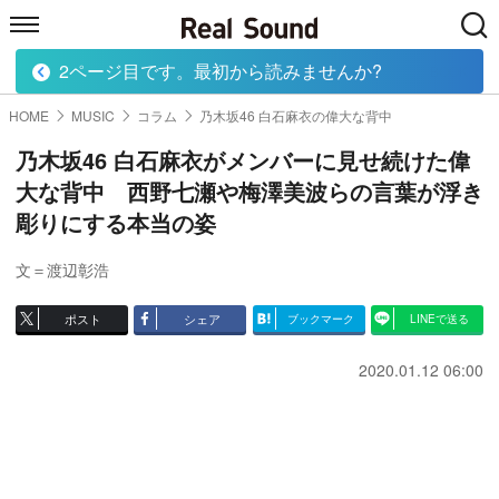
2ページ目です。最初から読みませんか?
HOME
MUSIC
MOVIE
TECH
BOOK
HOME
MUSIC
コラム
乃木坂46 白石麻衣の偉大な背中
乃木坂46 白石麻衣がメンバーに見せ続けた偉
大な背中 西野七瀬や梅澤美波らの言葉が浮き
彫りにする本当の姿
文＝渡辺彰浩
ポスト
シェア
ブックマーク
LINEで送る
2020.01.12 06:00