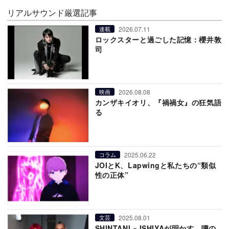
リアルサウンド厳選記事
2026.07.11
連載
ロックスターと過ごした記憶：櫻井敦
司
2026.08.08
映画
カンザキイオリ、『禍禍女』の狂気語
る
2025.06.22
コラム
JOIとK、Lapwingと私たちの“類似
性の正体”
2025.08.01
文芸
SHINTANI × ISHIYAが明かす、噂の