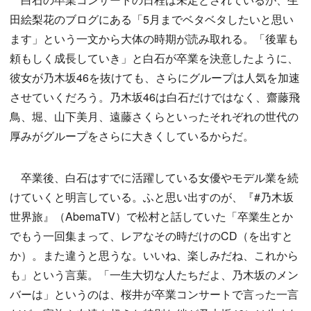
田絵梨花のブログにある「5月までベタベタしたいと思い
ます」という一文から大体の時期が読み取れる。「後輩も
頼もしく成長していき」と白石が卒業を決意したように、
彼女が乃木坂46を抜けても、さらにグループは人気を加速
させていくだろう。乃木坂46は白石だけではなく、齋藤飛
鳥、堀、山下美月、遠藤さくらといったそれぞれの世代の
厚みがグループをさらに大きくしているからだ。
卒業後、白石はすでに活躍している女優やモデル業を続
けていくと明言している。ふと思い出すのが、『#乃木坂
世界旅』（AbemaTV）で松村と話していた「卒業生とか
でもう一回集まって、レアなその時だけのCD（を出すと
か）。また違うと思うな。いいね、楽しみだね、これから
も」という言葉。「一生大切な人たちだよ、乃木坂のメン
バーは」というのは、桜井が卒業コンサートで言った一言