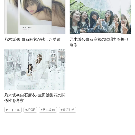
乃木坂46 白石麻衣が残した功績
乃木坂46白石麻衣の歌唱力を振り
返る
乃木坂46白石麻衣×生田絵梨花の関
係性を考察
アイドル
JPOP
乃木坂46
渡辺彰浩