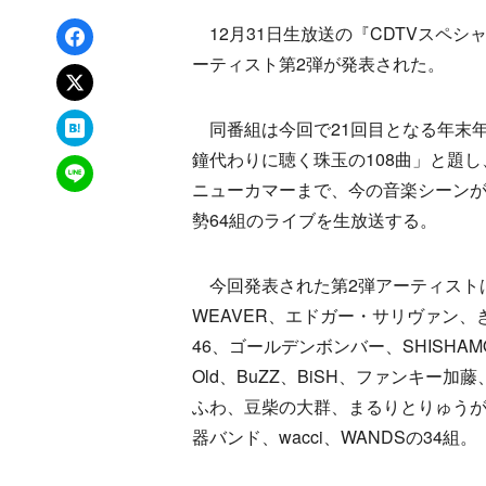
Facebookでシェア
12月31日生放送の『CDTVスペシャ
ーティスト第2弾が発表された。
xでポスト
はてなブックマーク
同番組は今回で21回目となる年末
鐘代わりに聴く珠玉の108曲」と題し
LINEで送る
ニューカマーまで、今の音楽シーンが
勢64組のライブを生放送する。
今回発表された第2弾アーティスト
WEAVER、エドガー・サリヴァン、きゃ
46、ゴールデンボンバー、SHISHAMO、鈴
Old、BuZZ、BiSH、ファンキー加藤、f
ふわ、豆柴の大群、まるりとりゅうが
器バンド、wacci、WANDSの34組。