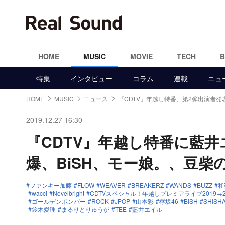
HOME
MUSIC
MOVIE
TECH
特集
インタビュー
コラム
連載
ニュ
HOME
MUSIC
ニュース
『CDTV』年越し特番、第2弾出演者
2019.12.27 16:30
『CDTV』年越し特番に藍井エイ
爆、BiSH、モー娘。、豆柴
ファンキー加藤
FLOW
WEAVER
BREAKERZ
WANDS
BUZZ
和
wacci
Novelbright
CDTVスペシャル！年越しプレミアライブ2019→2
ゴールデンボンバー
ROCK
JPOP
山本彩
欅坂46
BiSH
SHISH
鈴木愛理
まるりとりゅうが
TEE
藍井エイル