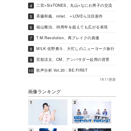
二宮×SixTONES、丸山×なにわ男子の交流
斉藤和義、milet、＝LOVEら注目新作
福山雅治、35周年を超えても広がる表現
T.M.Revolution、再ブレイクの真価
M!LK 佐野勇斗、大忙しのニューヨーク旅行
宮舘涼太、CM、アンバサダー起用の背景
歌声分析 Vol.20：BE:FIRST
19:11更新
画像ランキング