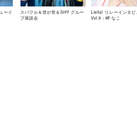
デビューイ
スパフル＆世が世＆SHY グルー
Liella! リレーインタ
プ座談会
Vol.9：岬 なこ