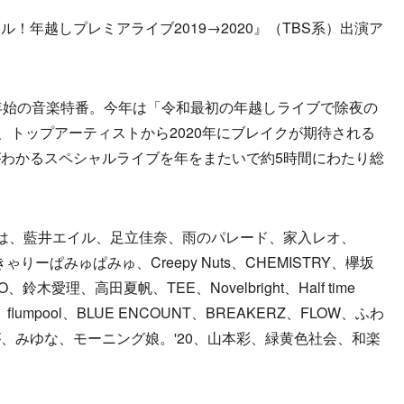
ル！年越しプレミアライブ2019→2020』（TBS系）出演ア
年始の音楽特番。今年は「令和最初の年越しライブで除夜の
、トップアーティストから2020年にブレイクが期待される
わかるスペシャルライブを年をまたいで約5時間にわたり総
は、藍井エイル、足立佳奈、雨のパレード、家入レオ、
りーぱみゅぱみゅ、Creepy Nuts、CHEMISTRY、欅坂
木愛理、高田夏帆、TEE、Novelbright、Half time
lumpool、BLUE ENCOUNT、BREAKERZ、FLOW、ふわ
、みゆな、モーニング娘。'20、山本彩、緑黄色社会、和楽