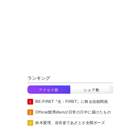
ランキング
アクセス数
シェア数
BE:FIRST『生：FIRST』に映る信頼関係
Official髭男dismが日常の只中に届けたもの
鈴木愛理、浴衣姿であざとさ全開ポーズ