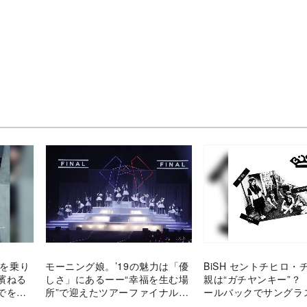
”を乗り
モーニング娘。’19の魅力は「優
BiSH セントチヒロ・
濱ねる
しさ」にあるーー“幸福を生む場
親は“ガチヤンキー”？
でを振
所”で迎えたツアーファイナルを
ールバックでサングラ
見て
よぉって感じ」