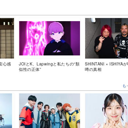
安心感
JOIとK、Lapwingと私たちの“類
SHINTANI × ISHIY
似性の正体”
噂の真相
も