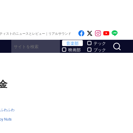
Like on Facebook
Follow on x
Follow on I
Follow o
Follo
ティストのニュースとレビュー｜リアルサウンド
サ
音楽部
テック
映画部
ブック
、金
ふわふわ
py Nuts