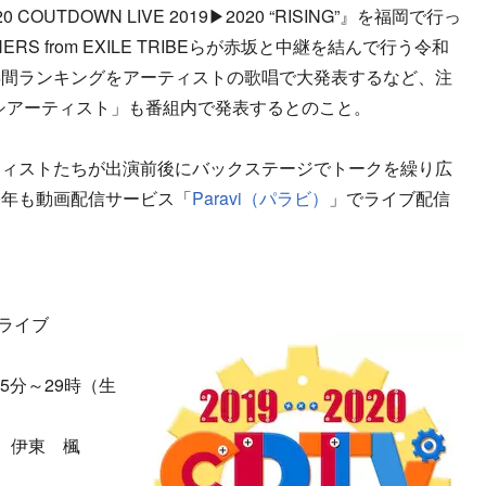
 COUTDOWN LIVE 2019▶2020 “RISING”』を福岡で行っ
HERS from EXILE TRIBEらが赤坂と中継を結んで行う令和
V年間ランキングをアーティストの歌唱で大発表するなど、注
オシアーティスト」も番組内で発表するとのこと。
ィストたちが出演前後にバックステージでトークを繰り広
今年も動画配信サービス「
Paravi（パラビ）
」でライブ配信
ライブ
5分～29時（生
）伊東 楓