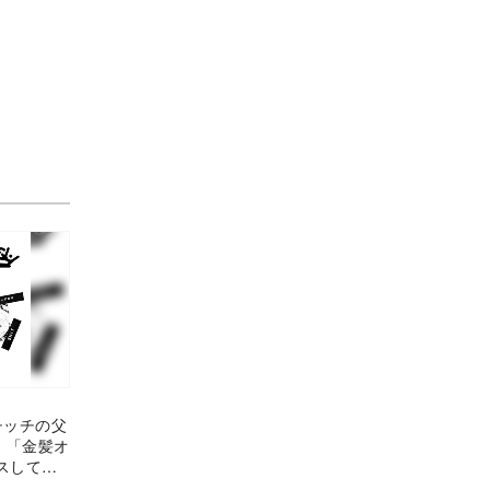
チッチの父
 「金髪オ
スして、