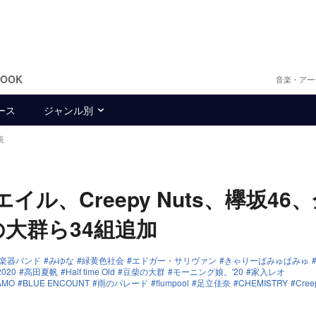
BOOK
音楽・アー
ース
ジャンル別
発表
ル、Creepy Nuts、欅坂46
の大群ら34組追加
楽器バンド
みゆな
緑黄色社会
エドガー・サリヴァン
きゃりーぱみゅぱみゅ
020
高田夏帆
Half time Old
豆柴の大群
モーニング娘。'20
家入レオ
AMO
BLUE ENCOUNT
雨のパレード
flumpool
足立佳奈
CHEMISTRY
Cree