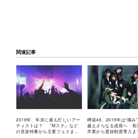
関連記事
2019年、年末に最も忙しいアー
欅坂46、2019年は“痛み
ティストは？ 『Mステ』など
越えさらなる成長へ 長
の音楽特番から主要フェスまで
卒業から選抜制度導入ま
を調査
り返る