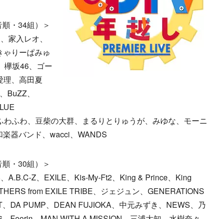
音順・34組）＞
ド、家入レオ、
きゃりーぱみゅ
RY、欅坂46、ゴー
木愛理、高田夏
ld、BuZZ、
LUE
OW、ふわふわ、豆柴の大群、まるりとりゅうが、みゆな、モーニ
楽器バンド、wacci、WANDS
音順・30組）＞
B.C-Z、EXILE、Kis-My-Ft2、King & Prince、King
ERS from EXILE TRIBE、ジェジュン、GENERATIONS
EST、DA PUMP、DEAN FUJIOKA、中元みずき、NEWS、乃
、Foorin、MAN WITH A MISSION、三浦大知、水樹奈々、