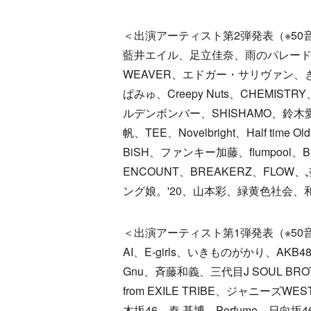
＜出演アーティスト第2弾発表（※50
藍井エイル、足立佳奈、雨のパレー
WEAVER、エドガー・サリヴァン、
ぱみゅ、Creepy Nuts、CHEMIST
ルデンボンバー、SHISHAMO、鈴
帆、TEE、Novelbright、Half time O
BiSH、ファンキー加藤、flumpool、B
ENCOUNT、BREAKERZ、FL
ング娘。'20、山本彩、緑黄色社会、和
＜出演アーティスト第1弾発表（※50
AI、E-girls、いきものがかり、AKB48、A.
Gnu、斉藤和義、三代目J SOUL BROTH
from EXILE TRIBE、ジャニーズW
木坂46、秦 基博、Perfume、日向坂46