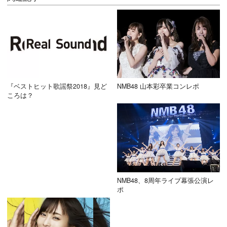
『ベストヒット歌謡祭2018』見ど
NMB48 山本彩卒業コンレポ
ころは？
NMB48、8周年ライブ幕張公演レ
ポ