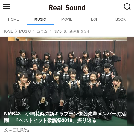
HOME
MUSIC
MOVIE
TECH
BOOK
HOME
MUSIC
コラム
NMB48、新体制を読む
NMB48、小嶋花梨の新キャプテン像と先輩メンバーの活
躍 『ベストヒット歌謡祭2018』振り返る
文＝渡辺彰浩