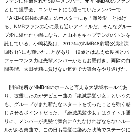
プテンに任命された5期生メンバー。元々NMB48のファン
として握手会、コンサートにも通っていたメンバーで、
『AKB48選抜総選挙』のポスターにも「難波愛」と掲げ
る、NMBファンの心に最も近いアイドルだ。そんなグルー
プ愛に溢れた小嶋になら、と山本もキャプテンのバトンを
託している。小嶋花梨は、2017年のNMB48劇場公演出演
回数1位にも輝いたことがあり、19歳とは思えぬ度胸とパ
フォーマンス力は先輩メンバーからもお墨付き。両隣の白
間美瑠、太田夢莉に負けない気迫で大舞台をやり遂げた。
開催場所がNMB48のホームと言える大阪城ホールであ
り、披露したのがデビュー曲の「絶滅黒髪少女」というの
も、グループがまた新たなスタートを切ったことを強く感
じさせるポイントだった。「絶滅黒髪少女」はタイトル通
りに、メンバーが黒髪で舞台に立たなければならないルー
ルがある楽曲で、この日も黒髪に染めた状態でステージに