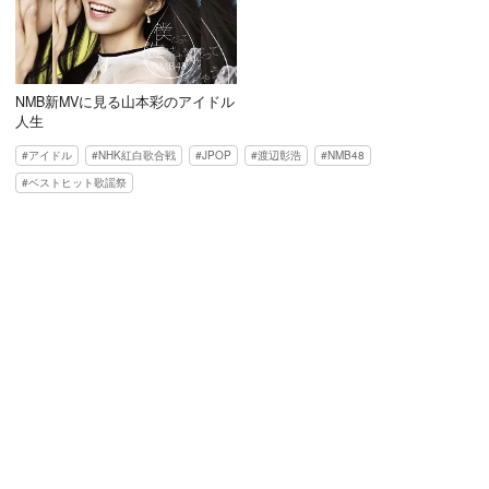
NMB新MVに見る山本彩のアイドル
人生
アイドル
NHK紅白歌合戦
JPOP
渡辺彰浩
NMB48
ベストヒット歌謡祭