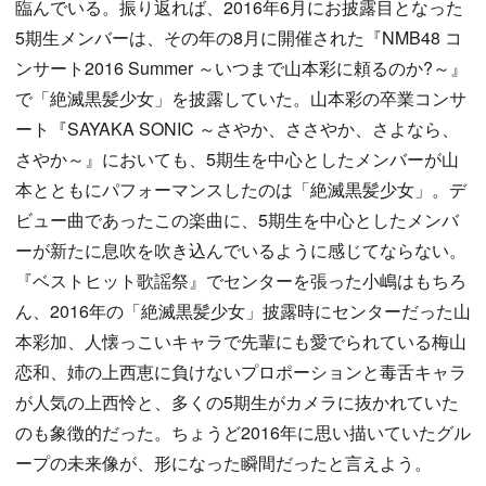
臨んでいる。振り返れば、2016年6月にお披露目となった
5期生メンバーは、その年の8月に開催された『NMB48 コ
ンサート2016 Summer ～いつまで山本彩に頼るのか?～』
で「絶滅黒髪少女」を披露していた。山本彩の卒業コンサ
ート『SAYAKA SONIC ～さやか、ささやか、さよなら、
さやか～』においても、5期生を中心としたメンバーが山
本とともにパフォーマンスしたのは「絶滅黒髪少女」。デ
ビュー曲であったこの楽曲に、5期生を中心としたメンバ
ーが新たに息吹を吹き込んでいるように感じてならない。
『ベストヒット歌謡祭』でセンターを張った小嶋はもちろ
ん、2016年の「絶滅黒髪少女」披露時にセンターだった山
本彩加、人懐っこいキャラで先輩にも愛でられている梅山
恋和、姉の上西恵に負けないプロポーションと毒舌キャラ
が人気の上西怜と、多くの5期生がカメラに抜かれていた
のも象徴的だった。ちょうど2016年に思い描いていたグル
ープの未来像が、形になった瞬間だったと言えよう。