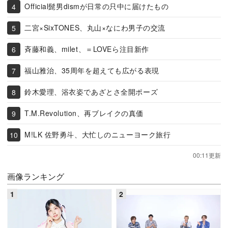
Official髭男dismが日常の只中に届けたもの
二宮×SixTONES、丸山×なにわ男子の交流
斉藤和義、milet、＝LOVEら注目新作
福山雅治、35周年を超えても広がる表現
鈴木愛理、浴衣姿であざとさ全開ポーズ
T.M.Revolution、再ブレイクの真価
M!LK 佐野勇斗、大忙しのニューヨーク旅行
00:11更新
画像ランキング