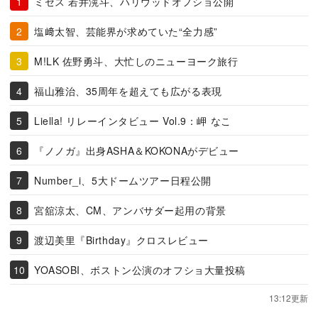
ミセス 若井滉斗、ハリウッドオフショ公開
塩﨑太智、芸能界が求めていた“全力感”
M!LK 佐野勇斗、大忙しのニューヨーク旅行
福山雅治、35周年を超えても広がる表現
Liella! リレーインタビュー Vol.9：岬 なこ
『ノノガ』出身ASHA＆KOKONAがデビュー
Number_i、5大ドームツアー日程公開
宮舘涼太、CM、アンバサダー起用の背景
渡辺美里『Birthday』クロスレビュー
YOASOBI、ボストン公演のオフショ大量投稿
13:12更新