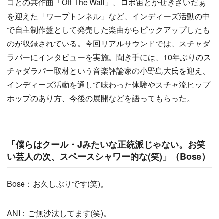
コとの共作曲「Off The Wall」、ロボ宙とかせきさいだぁ
を迎えた「ワープトンネル」など、インディーズ活動の中
で自主制作盤として発売した楽曲からピックアップしたも
のが収録されている。今回リアルサウンドでは、スチャダ
ラパーにインタビューを実施。聞き手には、10年ぶりのス
チャダラパー取材という音楽評論家の小野島大氏を迎え、
インディーズ活動を通して味わった体験やスチャ流ヒップ
ホップのあり方、今後の展開などを語ってもらった。
「僕らはクール・Jみたいな正統派じゃない。お笑
い芸人の次、スペースシャワー的な(笑)」（Bose）
Bose：お久しぶりです(笑)。
ANI：ご無沙汰してます(笑)。