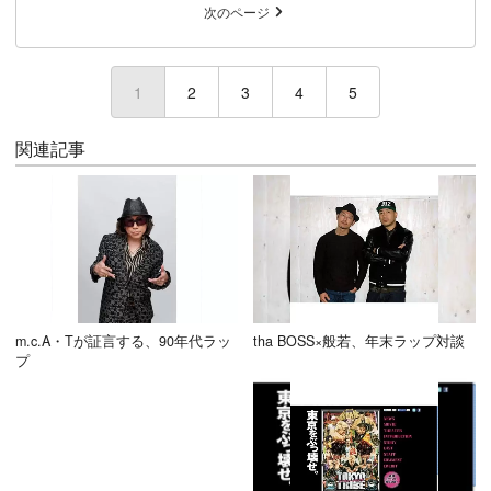
次のページ
1
(current)
2
3
4
5
関連記事
m.c.A・Tが証言する、90年代ラッ
tha BOSS×般若、年末ラップ対談
プ