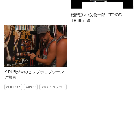
磯部涼×中矢俊一郎『TOKYO
TRIBE』論
K DUBが今のヒップホップシーン
に提言
HIPHOP
JPOP
スチャダラパー