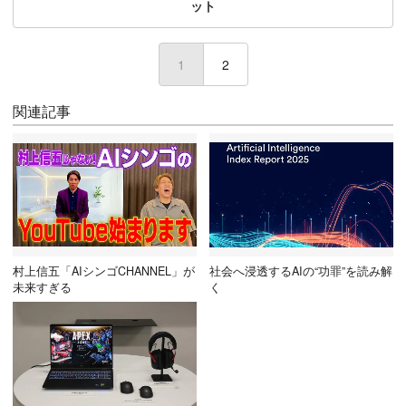
ット
1
2
関連記事
村上信五「AIシンゴCHANNEL」が
社会へ浸透するAIの“功罪”を読み解
未来すぎる
く