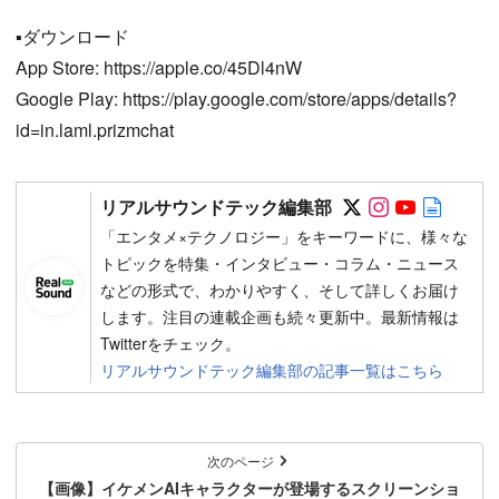
▪️ダウンロード
App Store: https://apple.co/45Dl4nW
Google Play: https://play.google.com/store/apps/details?
id=in.laml.prizmchat
Follow on SN
Follow on 
Follow 
Autho
リアルサウンドテック編集部
「エンタメ×テクノロジー」をキーワードに、様々な
トピックを特集・インタビュー・コラム・ニュース
などの形式で、わかりやすく、そして詳しくお届け
します。注目の連載企画も続々更新中。最新情報は
Twitterをチェック。
リアルサウンドテック編集部の記事一覧はこちら
次のページ
【画像】イケメンAIキャラクターが登場するスクリーンショ