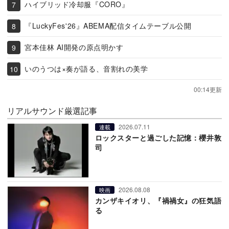
ハイブリッド冷却服『CORO』
『LuckyFes'26』ABEMA配信タイムテーブル公開
宮本佳林 AI開発の原点明かす
いのうつは×奏が語る、音割れの美学
00:14更新
リアルサウンド厳選記事
2026.07.11
連載
ロックスターと過ごした記憶：櫻井敦
司
2026.08.08
映画
カンザキイオリ、『禍禍女』の狂気語
る