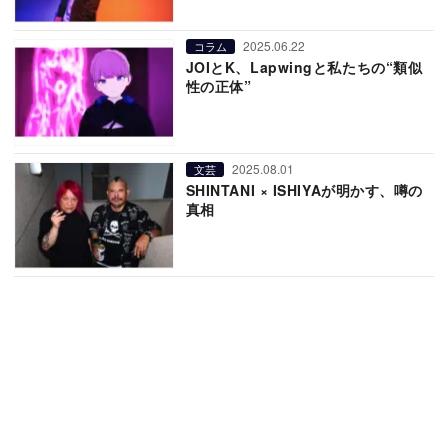
2025.06.22
コラム
JOIとK、Lapwingと私たちの“類似
性の正体”
2025.08.01
文芸
SHINTANI × ISHIYAが明かす、噂の
真相