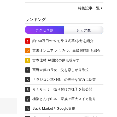
特集記事一覧
ランキング
アクセス数
シェア数
約150万円の“立ち乗り式草刈機”を紹介
東海オンエア としみつ、高級腕時計を紹介
宮本佳林 AI開発の原点明かす
西野未姫の長女、父を恋しがり号泣
「ラジコン草刈機」の爽快な実力に反響
りくりゅう、振り付けの様子を初公開
極楽とんぼ山本、家族で巨大スイカ割り
Back MarketとGoogle提携