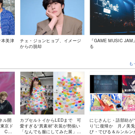
倉本美津
チェ・ジョンヒョプ、イメージ
『GAME MUSIC JA
からの脱却
る
も
ネル開
カプセルトイからLEDまで 可
にじさんじ・語部紡が“
ト東京ド
愛すぎる“異素材”衣装が勢揃い
り”に復帰か 月ノ美
 CDF
「なんでも服にしてみた展」レ
び・でびる＆ルンルン