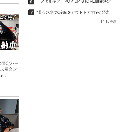
「メタルギア」POP UP STORE開催決定
“着る氷水”水冷服をアウトドア119が発売
14:16更新
の限定ハー
“夫婦タン
すよ」