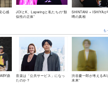
安心感
JOIとK、Lapwingと私たちの“類
SHINTANI × ISHIY
似性の正体”
噂の真相
も
ABY鼎
音楽は「公共サービス」になっ
渋谷慶一郎が考えるAI
たのか？
未来”