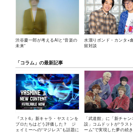
渋谷慶一郎が考えるAIと“音楽の
水溜りボンド・カンタ×
未来”
留対談
「コラム」の最新記事
『スト6』新キャラ・ヤスミンを
「武道館」に「新チャン
プロたちはどう評価した？ ジ
設」コムドットが“ラス
ェイミーへの“マジレス”も話題に
ーム”で実現した夢の続き