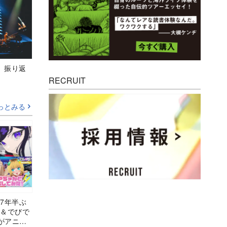
M』振り返
RECRUIT
っとみる
7年半ぶ
兎＆でびで
がアニメ