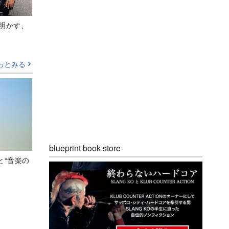
Aが明かす、
っとみる
blueprint book store
と“音楽の