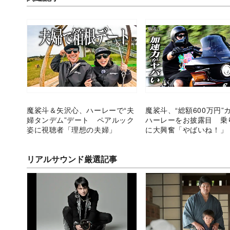
魔裟斗＆矢沢心、ハーレーで“夫
魔裟斗、“総額600万円”
婦タンデム”デート ペアルック
ハーレーをお披露目 乗
姿に視聴者「理想の夫婦」
に大興奮「やばいね！」
リアルサウンド厳選記事