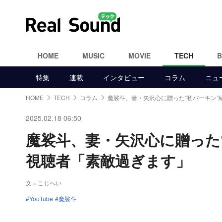
HOME
MUSIC
MOVIE
TECH
特集
連載
インタビュー
コラム
ニュ
HOME
TECH
コラム
魔裟斗、妻・矢沢心に贈った“初バーキン”
2025.02.18 06:50
魔裟斗、妻・矢沢心に贈った
視聴者「素敵過ぎます」
文＝こじへい
YouTube
魔裟斗