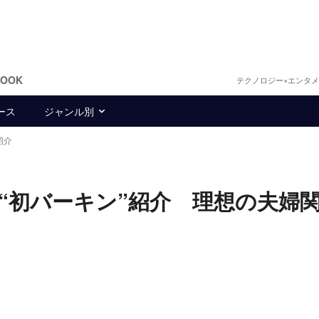
BOOK
テクノロジー×エンタ
ース
ジャンル別
紹介
“初バーキン”紹介 理想の夫婦