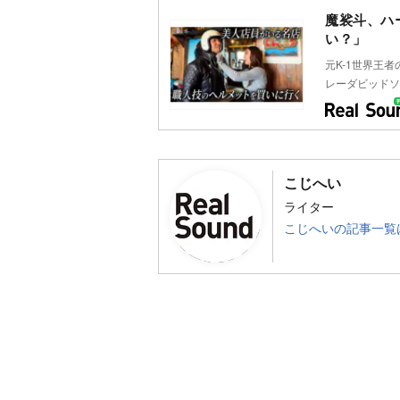
魔裟斗、ハ
い？」
元K-1世界王者
レーダビッドソ
こじへい
ライター
こじへいの記事一覧