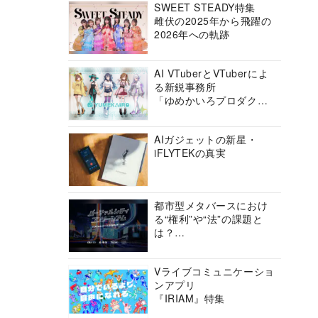
SWEET STEADY特集
雌伏の2025年から飛躍の
2026年への軌跡
AI VTuberとVTuberによ
る新鋭事務所
「ゆめかいろプロダクシ
ョン」の挑戦に迫る
AIガジェットの新星・
iFLYTEKの真実
都市型メタバースにおけ
る“権利”や“法”の課題と
は？
バーチャルシティコンソ
ーシアムの挑戦に迫る
Vライブコミュニケーショ
ンアプリ
『IRIAM』特集