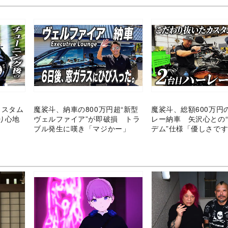
カスタム
魔裟斗、納車の800万円超“新型
魔裟斗、総額600万円
り心地
ヴェルファイア”が即破損 トラ
レー納車 矢沢心との
ブル発生に嘆き「マジかー」
デム”仕様「優しさで