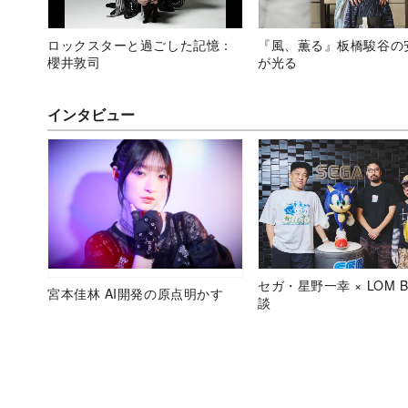
ロックスターと過ごした記憶：
『風、薫る』板橋駿谷の
櫻井敦司
が光る
インタビュー
セガ・星野一幸 × LOM B
宮本佳林 AI開発の原点明かす
談