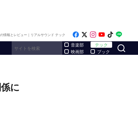
Like on Facebook
Follow on x
Follow on Inst
Follow on Y
Follow on
Follo
メの情報とレビュー｜リアルサウンド テック
サ
音楽部
テック
映画部
ブック
関係に