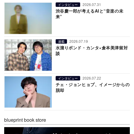
2026.07.31
インタビュー
渋谷慶一郎が考えるAIと“音楽の未
来”
2026.07.19
連載
水溜りボンド・カンタ×倉本美津留対
談
2026.07.22
インタビュー
チェ・ジョンヒョプ、イメージからの
脱却
blueprint book store