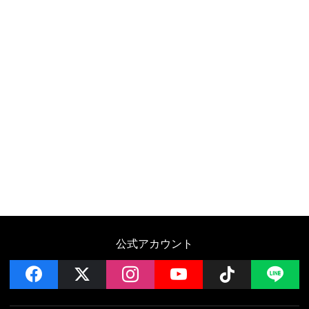
公式アカウント
facebook
x
instagram
YouTube
Follow on 
LI