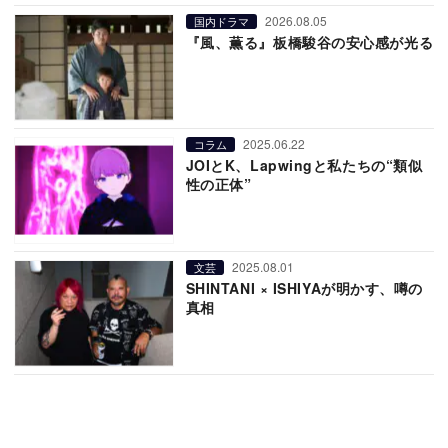
2026.08.05
国内ドラマ
『風、薫る』板橋駿谷の安心感が光る
2025.06.22
コラム
JOIとK、Lapwingと私たちの“類似
性の正体”
2025.08.01
文芸
SHINTANI × ISHIYAが明かす、噂の
真相