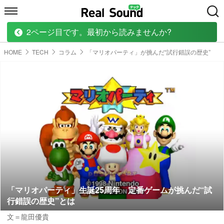
2ページ目です。最初から読みませんか?
HOME
MUSIC
MOVIE
TECH
BOOK
HOME
TECH
コラム
「マリオパーティ」が挑んだ“試行錯誤の歴史”
「マリオパーティ」生誕25周年 定番ゲームが挑んだ“試
行錯誤の歴史”とは
文＝龍田優貴