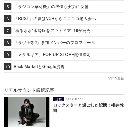
「ラジコン草刈機」の爽快な実力に反響
『RUST』の夏はVCRからニコニコ老人会へ
“着る氷水”水冷服をアウトドア119が発売
『ラヴ上等2』参加メンバーのプロフィール
「メタルギア」POP UP STORE開催決定
Back MarketとGoogle提携
23:15更新
リアルサウンド厳選記事
2026.07.11
連載
ロックスターと過ごした記憶：櫻井敦
司