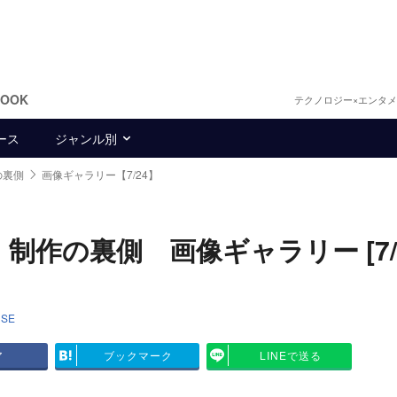
BOOK
テクノロジー×エンタ
ース
ジャンル別
の裏側
画像ギャラリー【7/24】
』制作の裏側 画像ギャラリー [7/2
USE
ア
ブックマーク
LINEで送る