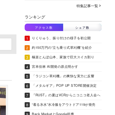
特集記事一覧
ランキング
アクセス数
シェア数
りくりゅう、振り付けの様子を初公開
約150万円の“立ち乗り式草刈機”を紹介
極楽とんぼ山本、家族で巨大スイカ割り
宮本佳林 AI開発の原点明かす
「ラジコン草刈機」の爽快な実力に反響
「メタルギア」POP UP STORE開催決定
『RUST』の夏はVCRからニコニコ老人会へ
“着る氷水”水冷服をアウトドア119が発売
Back MarketとGoogle提携