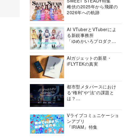
SWEET STEADY特集
雌伏の2025年から飛躍の
2026年への軌跡
AI VTuberとVTuberによ
る新鋭事務所
「ゆめかいろプロダクシ
ョン」の挑戦に迫る
AIガジェットの新星・
iFLYTEKの真実
都市型メタバースにおけ
る“権利”や“法”の課題と
は？
バーチャルシティコンソ
ーシアムの挑戦に迫る
Vライブコミュニケーショ
ンアプリ
『IRIAM』特集