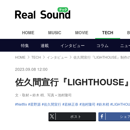
HOME
MUSIC
MOVIE
TECH
特集
連載
インタビュー
コラム
ニュ
HOME
TECH
インタビュー
佐久間宣行『LIGHTHOUSE』制作
2023.09.08 12:00
佐久間宣行『LIGHTHOUSE
文・取材＝鈴木 梢、写真＝池村隆司
Netflix
星野源
佐久間宣行
若林正恭
池村隆司
鈴木梢
LIGHTHO
ポスト
シェ