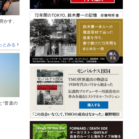
Aが明かす、
っとみる
と“音楽の