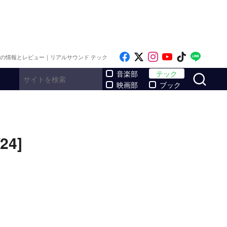
Like on Facebook
Follow on x
Follow on Inst
Follow on Y
Follow on
Follo
メの情報とレビュー｜リアルサウンド テック
サ
音楽部
テック
映画部
ブック
4]