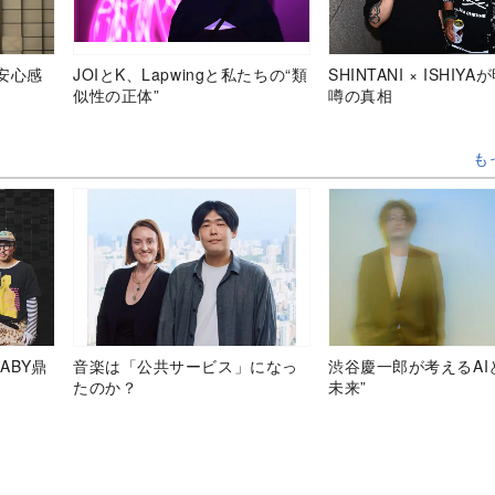
安心感
JOIとK、Lapwingと私たちの“類
SHINTANI × ISHIY
似性の正体”
噂の真相
も
ABY鼎
音楽は「公共サービス」になっ
渋谷慶一郎が考えるAI
たのか？
未来”