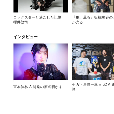
ロックスターと過ごした記憶：
『風、薫る』板橋駿谷の
櫻井敦司
が光る
インタビュー
セガ・星野一幸 × LOM B
宮本佳林 AI開発の原点明かす
談