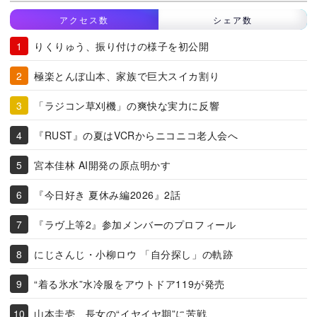
アクセス数
シェア数
りくりゅう、振り付けの様子を初公開
極楽とんぼ山本、家族で巨大スイカ割り
「ラジコン草刈機」の爽快な実力に反響
『RUST』の夏はVCRからニコニコ老人会へ
宮本佳林 AI開発の原点明かす
『今日好き 夏休み編2026』2話
『ラヴ上等2』参加メンバーのプロフィール
にじさんじ・小柳ロウ 「自分探し」の軌跡
“着る氷水”水冷服をアウトドア119が発売
山本圭壱、長女の“イヤイヤ期”に苦戦