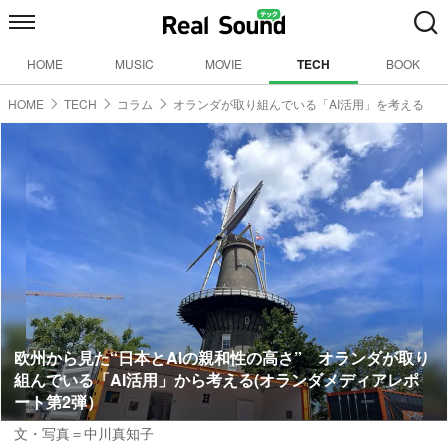
HOME
MUSIC
MOVIE
TECH
BOOK
HOME
TECH
コラム
オランダが取り組んでいる「AI活用」を考える
欧州から見た“日本とAIの親和性の高さ” オランダが取り
組んでいる「AI活用」から考える(オランダメディアレポ
ート第2弾）
文・写真＝中川真知子