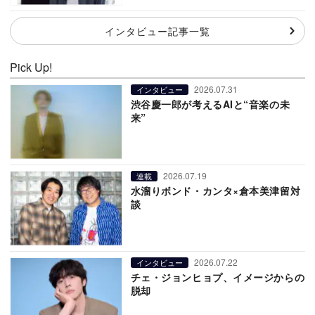
インタビュー記事一覧
Pick Up!
2026.07.31
インタビュー
渋谷慶一郎が考えるAIと“音楽の未
来”
2026.07.19
連載
水溜りボンド・カンタ×倉本美津留対
談
2026.07.22
インタビュー
チェ・ジョンヒョプ、イメージからの
脱却