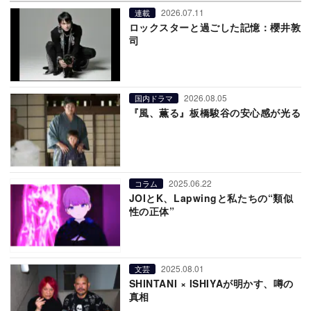
2026.07.11
連載
ロックスターと過ごした記憶：櫻井敦
司
2026.08.05
国内ドラマ
『風、薫る』板橋駿谷の安心感が光る
2025.06.22
コラム
JOIとK、Lapwingと私たちの“類似
性の正体”
2025.08.01
文芸
SHINTANI × ISHIYAが明かす、噂の
真相