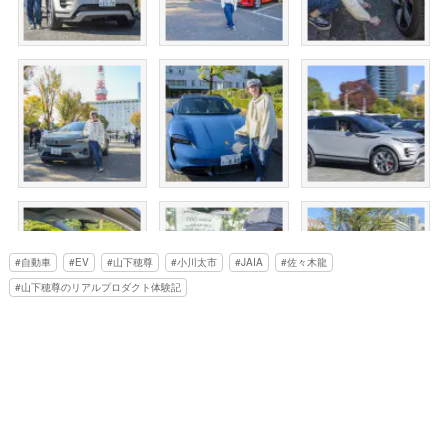
自動車
EV
山下穂尊
小川太市
JAIA
佐々木龍
山下穂尊のリアルプロダクト体験記