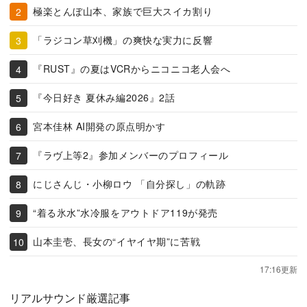
極楽とんぼ山本、家族で巨大スイカ割り
「ラジコン草刈機」の爽快な実力に反響
『RUST』の夏はVCRからニコニコ老人会へ
『今日好き 夏休み編2026』2話
宮本佳林 AI開発の原点明かす
『ラヴ上等2』参加メンバーのプロフィール
にじさんじ・小柳ロウ 「自分探し」の軌跡
“着る氷水”水冷服をアウトドア119が発売
山本圭壱、長女の“イヤイヤ期”に苦戦
17:16更新
リアルサウンド厳選記事