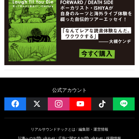
公式アカウント
facebook
x
instagram
YouTube
Follow on 
LI
リアルサウンドテックとは
編集部・運営情報
記事へのお問い合わせ
広告に関するお問い合わせ
採用情報